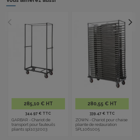
Vous aimerez aussi
285,10 € HT
280,55 € HT
344.97 € TTC
339.47 € TTC
GARBAR - Chariot de
ZOWN - Chariot pour chaise
transport pour fauteuils
pliante de restauration
pliants spl1032003
SPL1061005