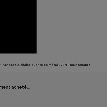
e.
Achetez la chaise pliante en métal EVENT maintenant !
ment acheté...