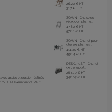
26,20 € HT
31.7 € TTC
ZOWN - Chaise de
réception pliante...
47,80 € HT
57.84 € TTC
ZOWN - Chariot pour
chaises pliantes...
411,90 € HT
498.4 € TTC
DESKandSIT - Chariot
de transport...
283,20 € HT
342.67 € TTC
vec assise et dossier réalisés
ur tous les événements. Peut