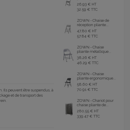
26,93 € HT
32.59 € TTC
ZOWN - Chaise de
réception pliante...
47,80 € HT
57.84 € TTC
ZOWN - Chaise
pliante métallique...
38,26 € HT
46.29 € TTC
ZOWN - Chaise
pliante ergonomique...
58,60 € HT
70.91 € TTC
n. Ils peuvent être suspendus, à
ockage et de transport des
ZOWN - Chariot pour
ein.
chaise pliante de...
280,55 € HT
339.47 € TTC