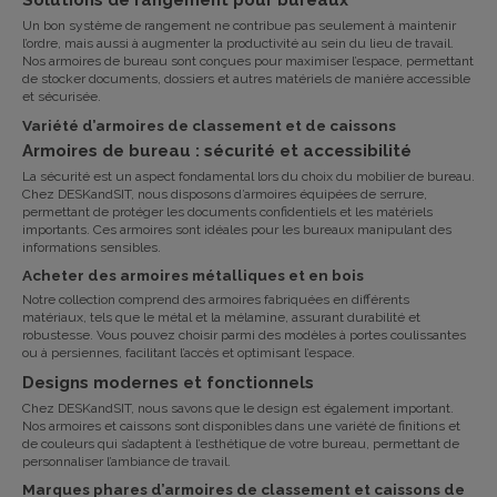
Solutions de rangement pour bureaux
Un bon système de rangement ne contribue pas seulement à maintenir
l’ordre, mais aussi à augmenter la productivité au sein du lieu de travail.
Nos
armoires de bureau
sont conçues pour maximiser l’espace, permettant
de stocker documents, dossiers et autres matériels de manière accessible
et sécurisée.
Variété d’armoires de classement et de caissons
Armoires de bureau : sécurité et accessibilité
La sécurité est un aspect fondamental lors du choix du mobilier de bureau.
Chez
DESKandSIT
, nous disposons d’armoires équipées de serrure,
permettant de protéger les documents confidentiels et les matériels
importants. Ces armoires sont idéales pour les bureaux manipulant des
informations sensibles.
Acheter des armoires métalliques et en bois
Notre collection comprend des armoires fabriquées en différents
matériaux, tels que le métal et la mélamine, assurant durabilité et
robustesse. Vous pouvez choisir parmi des modèles à portes coulissantes
ou à persiennes, facilitant l’accès et optimisant l’espace.
Designs modernes et fonctionnels
Chez
DESKandSIT
, nous savons que le design est également important.
Nos armoires et caissons sont disponibles dans une variété de finitions et
de couleurs qui s’adaptent à l’esthétique de votre bureau, permettant de
personnaliser l’ambiance de travail.
Marques phares d’armoires de classement et caissons de