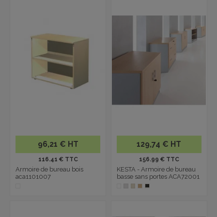
96,21 € HT
129,74 € HT
116.41 € TTC
156.99 € TTC
Armoire de bureau bois
KESTA - Armoire de bureau
aca1101007
basse sans portes ACA72001