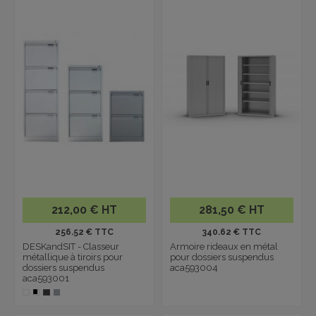
212,00 € HT
281,50 € HT
256.52 € TTC
340.62 € TTC
DESKandSIT - Classeur
Armoire rideaux en métal
métallique à tiroirs pour
pour dossiers suspendus
dossiers suspendus
aca593004
aca593001