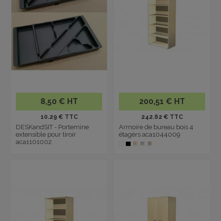
8,50 € HT
200,51 € HT
10.29 € TTC
242.62 € TTC
DESKandSIT - Portemine
Armoire de bureau bois 4
extensible pour tiroir
étagèrs aca1044009
aca1101002