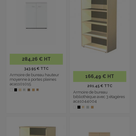
284,26 € HT
343.95 € TTC
Armoire de bureau hauteur
166,49 € HT
moyenne à portes pleines
aca1101015
201.45 € TTC
Armoire de bureau
bibliothèque avec 3 étagères
aca1044004