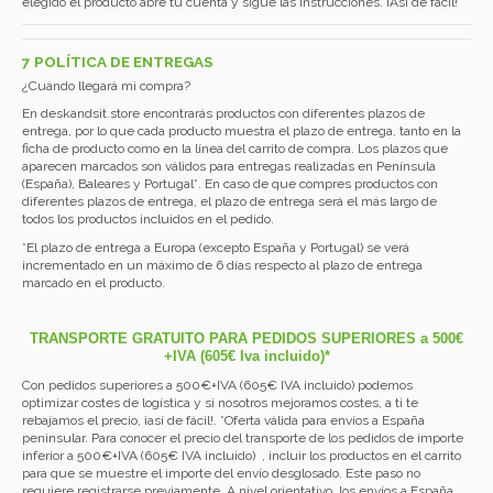
elegido el producto abre tu cuenta y sigue las instrucciones. ¡Así de fácil!
7 POLÍTICA DE ENTREGAS
¿Cuándo llegará mi compra?
En deskandsit.store encontrarás productos con diferentes plazos de
entrega, por lo que cada producto muestra el plazo de entrega, tanto en la
ficha de producto como en la línea del carrito de compra. Los plazos que
aparecen marcados son válidos para entregas realizadas en Península
(España), Baleares y Portugal*. En caso de que compres productos con
diferentes plazos de entrega, el plazo de entrega será el más largo de
todos los productos incluidos en el pedido.
*El plazo de entrega a Europa (excepto España y Portugal) se verá
incrementado en un máximo de 6 días respecto al plazo de entrega
marcado en el producto.
TRANSPORTE GRATUITO PARA PEDIDOS SUPERIORES a 500€
+IVA (605€ Iva incluido)*
Con pedidos superiores a 500€+IVA (605€ IVA incluido) podemos
optimizar costes de logística y si nosotros mejoramos costes, a ti te
rebajamos el precio, ¡así de fácil!. *Oferta válida para envíos a España
peninsular. Para conocer el precio del transporte de los pedidos de importe
inferior a 500€+IVA (605€ IVA incluido) , incluir los productos en el carrito
para que se muestre el importe del envío desglosado. Este paso no
requiere registrarse previamente. A nivel orientativo, los envíos a España