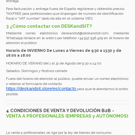
entrega.
Para facturación y entrega fuera de España regístrese y obtendrá precios
TAXFREE para profesionales que dispongan de número de identificación
fiscal o "VAT number" dado de alta en el sistema VIES.
3 ¿Cómo contactar con DESKandSIT
?
Mediante correo electrónico
deskandsit@deskandsit.com,
mediante
Whatsapp (enlace en la web) o por teléfono +34 932 936 429 en el horario de
atención al público:
Horario de INVIERNO De Lunes a Viernes de 9:30 a 13:30 y de
16:00 a 18:00
HORARIO DE VERANO del 1 al 31 de Agosto de 9:30 a 14:00
Sábados, Domingos y festivos cerrado
Fuera del horario de atención al público, puede enviar un correo electrónico
o rellenar al formulario de contacto
https://deskandsit.store/es/contacto 
para que le atendamos lo antes
posible.
4 CONDICIONES DE VENTA Y DEVOLUCIÓN B2B
-
VENTA A PROFESIONALES (EMPRESAS y AUTÓNOMOS)
La venta a profesionales se rige por la ley de bienes de consumo.