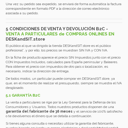
Una vez su pedido sea expedido, se enviará de forma automática la factura
correspondiente en formato PDF a la dirección de correo electrónico
asociada a su pedido.
5 CONDICIONES DE VENTA Y DEVOLUCIÓN B2C
-
VENTA A PARTICULARES de COMPRAS ONLINES EN
DESKandSIT.store
El público al que va dirigido la tienda DESKandSIT.store es el público
profesional*, y por ello, los precios se muestran SIN IVA y CON IVA.
En la ficha de producto aparece el precio SIN Impuestos junto con el precio
CON Impuestos Incluidos, calculados para España peninsular y Baleares.
Para obtener el precio con impuestos de otro país o localización, es
necesario, indicar la dirección de entrega.
De todos modos, un particular puede comprar en DESKandSIT.store, ya
que, en el momento de realizar el presupuesto, siempre se muestra el IVA
desglosado.
5.1 GARANTÍA B2C
La venta a particulares se rige por la Ley General para la Defensa de los
Consumidores y Usuarios. Todos nuestros productos disponen de una
garantía del fabricante de 36 meses
y el servicio de 100% satisfecho
o te devolvemos el dinero que se detalla a continuación.
Si tienes alguna consulta o necesitas utilizar la garantía del fabricante,
puedes hacerlo enviando un correo electrónico a
deskandsit@deskandsit