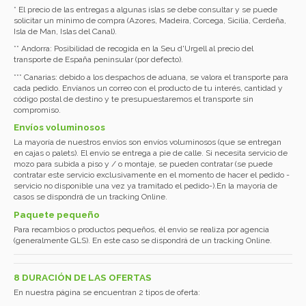
* El precio de las entregas a algunas islas se debe consultar y se puede
solicitar un mínimo de compra (Azores, Madeira, Corcega, Sicilia, Cerdeña,
Isla de Man, Islas del Canal).
** Andorra: Posibilidad de recogida en la Seu d'Urgell al precio del
transporte de España peninsular (por defecto).
*** Canarias: debido a los despachos de aduana, se valora el transporte para
cada pedido. Envíanos un correo con el producto de tu interés, cantidad y
código postal de destino y te presupuestaremos el transporte sin
compromiso.
Envíos voluminosos
La mayoría de nuestros envíos son envíos voluminosos (que se entregan
en cajas o palets). El envío se entrega a pie de calle. Si necesita servicio de
mozo para subida a piso y / o montaje, se pueden contratar (se puede
contratar este servicio exclusivamente en el momento de hacer el pedido -
servicio no disponible una vez ya tramitado el pedido-).En la mayoría de
casos se dispondrá de un tracking Online.
Paquete pequeño
Para recambios o productos pequeños, él envìo se realiza por agencia
(generalmente GLS). En este caso se dispondrá de un tracking Online.
8 DURACIÓN DE LAS OFERTAS
En nuestra página se encuentran 2 tipos de oferta: