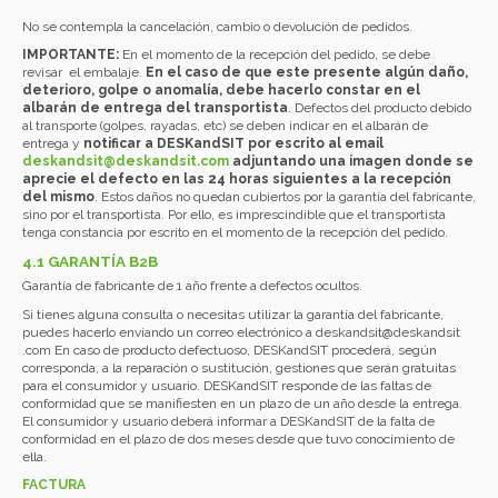
No se contempla la cancelación, cambio o devolución de pedidos.
IMPORTANTE:
En el momento de la recepción del pedido, se debe
revisar el embalaje.
En el caso de que este presente algún daño,
deterioro, golpe o anomalía, debe hacerlo constar en el
albarán de entrega del transportista
. Defectos del producto debido
al transporte (golpes, rayadas, etc) se deben indicar en el albarán de
entrega y
notificar a DESKandSIT por escrito al email
deskandsit@
deskandsit
.com
adjuntando una imagen donde se
aprecie el defecto en las 24 horas siguientes a la recepción
del mismo
. Estos daños no quedan cubiertos por la garantía del fabricante,
sino por el transportista. Por ello, es imprescindible que el transportista
tenga constancia por escrito en el momento de la recepción del pedido.
4.1 GARANTÍA B2B
Garantía de fabricante de 1 año frente a defectos ocultos.
Si tienes alguna consulta o necesitas utilizar la garantía del fabricante,
puedes hacerlo enviando un correo electrónico a
deskandsit@deskandsit
.com
En caso de producto defectuoso, DESKandSIT procederá, según
corresponda, a la reparación o sustitución, gestiones que serán gratuitas
para el consumidor y usuario. DESKandSIT responde de las faltas de
conformidad que se manifiesten en un plazo de un año desde la entrega.
El consumidor y usuario deberá informar a DESKandSIT de la falta de
conformidad en el plazo de dos meses desde que tuvo conocimiento de
ella.
FACTURA