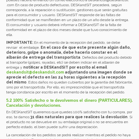
.com
En caso de producto defectuoso, DESKandSIT procederá, según
corresponda, a la reparación o sustitución, gestiones que serán gratuitas
para el consumidor y usuario. DESKandSIT responde de las faltas de
conformidad que se manifiesten en un plazo de un año desde la entrega.
El consumidor y usuario deberá informar a DESKandSIT de la falta de
conformidad en el plazo de dos meses desde que tuvo conocimiento de
ella.
IMPORTANTE:
En el momento de la recepción del pedido, se debe
revisar el embalaje.
En el caso de que este presente algún daño,
deterioro, golpe o anomalía, debe hacerlo constar en el
albarán de entrega del transportista
. Defectos del producto debido
al transporte (golpes, rayadas, etc) se deben indicar en el albarán de
entrega y
notificar a DESKandSIT por escrito al email
deskandsit@
deskandsit
.com
adjuntando una imagen donde se
aprecie el defecto en las 24 horas siguientes a la recepción
del mismo
. Estos daños no quedan cubiertos por la garantía del fabricante,
sino por el transportista. Por ello, es imprescindible que el transportista
tenga constancia por escrito en el momento de la recepción del pedido.
5.2 100% Satisfecho o te devolvemos el dinero (PARTICULARES).
Cancelación y devoluciones.
En DESKandSIT queremos que quedes 100% satisfecho con tu compra, por
eso, te damos
31 días naturales para que realices la devolución
. Si
el producto no se devuelve en su embalaje original o no se encuentra en
perfecto estado, el bien puede sufrir una depreciación.
La cancelación de los pedidos se podrá realizar mientras el pedido no haya