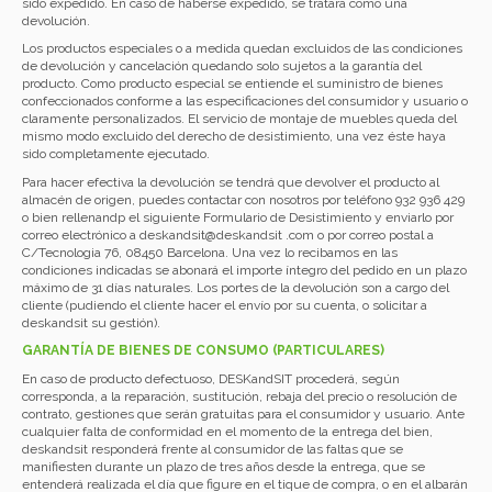
sido expedido. En caso de haberse expedido, se tratará como una
devolución.
Los productos especiales o a medida quedan excluidos de las condiciones
de devolución y cancelación quedando solo sujetos a la garantía del
producto. Como producto especial se entiende el suministro de bienes
confeccionados conforme a las especificaciones del consumidor y usuario o
claramente personalizados. El servicio de montaje de muebles queda del
mismo modo excluido del derecho de desistimiento, una vez éste haya
sido completamente ejecutado.
Para hacer efectiva la devolución se tendrá que devolver el producto al
almacén de origen, puedes contactar con nosotros por teléfono 932 936 429
o bien rellenandp el siguiente
Formulario de Desistimiento
y enviarlo por
correo electrónico a
deskandsit@deskandsit .com
o por correo postal a
C/Tecnologia 76, 08450 Barcelona. Una vez lo recibamos en las
condiciones indicadas se abonará el importe íntegro del pedido en un plazo
máximo de 31 días naturales. Los portes de la devolución son a cargo del
cliente (pudiendo el cliente hacer el envío por su cuenta, o solicitar a
deskandsit su gestión).
GARANTÍA DE BIENES DE CONSUMO (PARTICULARES)
En caso de producto defectuoso, DESKandSIT procederá, según
corresponda, a la reparación, sustitución, rebaja del precio o resolución de
contrato, gestiones que serán gratuitas para el consumidor y usuario. Ante
cualquier falta de conformidad en el momento de la entrega del bien,
deskandsit responderá frente al consumidor de las faltas que se
manifiesten durante un plazo de tres años desde la entrega, que se
entenderá realizada el día que figure en el tique de compra, o en el albarán