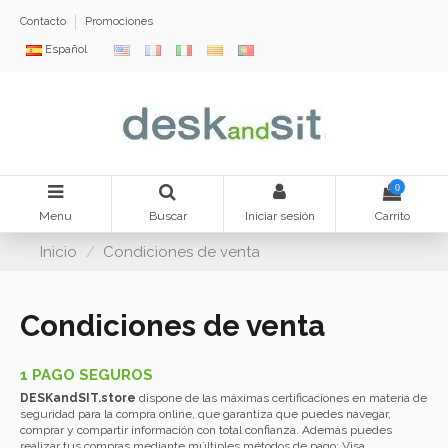
Contacto
Promociones
Español
0
Menu
Buscar
Iniciar sesión
Carrito
Inicio
Condiciones de venta
Condiciones de venta
1 PAGO SEGUROS
DESKandSIT.store
dispone de las máximas certificaciones en materia de
seguridad para la compra online, que garantiza que puedes navegar,
comprar y compartir información con total confianza. Además puedes
realizar tus compras mediante múltiples métodos de pago: Visa,