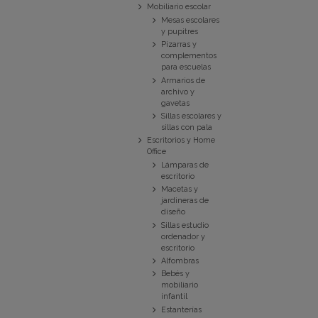
Mobiliario escolar
Mesas escolares
y pupitres
Pizarras y
complementos
para escuelas
Armarios de
archivo y
gavetas
Sillas escolares y
sillas con pala
Escritorios y Home
Office
Lámparas de
escritorio
Macetas y
jardineras de
diseño
Sillas estudio
ordenador y
escritorio
Alfombras
Bebés y
mobiliario
infantil
Estanterías