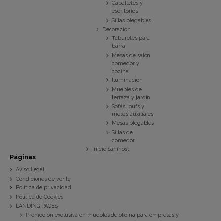
Caballetes y
escritorios
Sillas plegables
Decoración
Taburetes para
barra
Mesas de salón
comedor y
cocina
Iluminación
Muebles de
terraza y jardín
Sofás, pufs y
mesas auxiliares
Mesas plegables
Sillas de
comedor
Inicio Sanihost
Páginas
Aviso Legal
Condiciones de venta
Política de privacidad
Política de Cookies
LANDING PAGES
Promoción exclusiva en muebles de oficina para empresas y