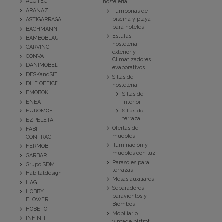
ALUTEC
hostelería
ARANAZ
Tumbonas de
piscina y playa
ASTIGARRAGA
para hoteles
BACHMANN
Estufas
BAMBOBLAU
hosteleria
CARVING
exterior y
CONVA
Climatizadores
DANIMOBEL
evaporativos
DESKandSIT
Sillas de
DILE OFFICE
hostelería
EMOBOK
Sillas de
ENEA
interior
EUROMOF
Sillas de
terraza
EZPELETA
Ofertas de
FABI
muebles
CONTRACT
Iluminación y
FERMOB
muebles con luz
GARBAR
Parasoles para
Grupo SDM
terrazas
Habitatdesign
Mesas auxiliares
HAG
Separadores
HOBBY
paravientos y
FLOWER
Biombos
HOBETO
Mobiliario
INFINITI
vintage bistrot