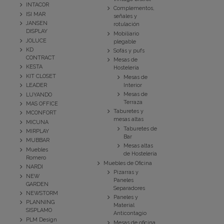
INTACOR
Complementos,
ISI MAR
señales y
JANSEN
rotulación
DISPLAY
Mobiliario
JOLUCE
plegable
KD
Sofás y pufs
CONTRACT
Mesas de
KESTA
Hostelería
KIT CLOSET
Mesas de
Interior
LEADER
Mesas de
LUYANDO
Terraza
MAS OFFICE
Taburetes y
MCONFORT
mesas altas
MICUNA
Taburetes de
MIRPLAY
Bar
MUBBAR
Mesas altas
Muebles
de Hostelería
Romero
Muebles de Oficina
NARDI
Pizarras y
NEW
Paneles
GARDEN
Separadores
NEWSTORM
Paneles y
PLANNING
Material
SISPLAMO
Anticontagio
PLM Design
Mesas de oficina