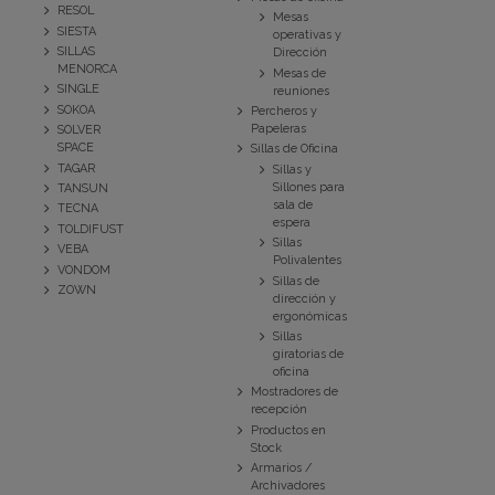
RESOL
Mesas
SIESTA
operativas y
SILLAS
Dirección
MENORCA
Mesas de
SINGLE
reuniones
SOKOA
Percheros y
Papeleras
SOLVER
SPACE
Sillas de Oficina
TAGAR
Sillas y
Sillones para
TANSUN
sala de
TECNA
espera
TOLDIFUST
Sillas
VEBA
Polivalentes
VONDOM
Sillas de
ZOWN
dirección y
ergonómicas
Sillas
giratorias de
oficina
Mostradores de
recepción
Productos en
Stock
Armarios /
Archivadores