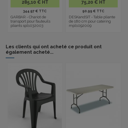
285,10 € HT
75,20 € HT
344.97 € TTC
90.99 € TTC
GARBAR - Chariot de
DESKandSIT - Table pliante
transport pour fauteuils
de 180 cm pour catering
pliants spl1032003
mpl1092009
Les clients qui ont acheté ce produit ont
également acheté...