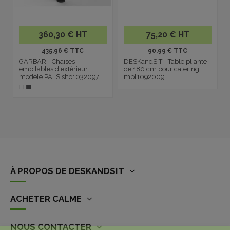
360,30 € HT
75,20 € HT
435.96 € TTC
90.99 € TTC
GARBAR - Chaises
DESKandSIT - Table pliante
empilables d'extérieur
de 180 cm pour catering
modèle PALS sho1032097
mpl1092009
À PROPOS DE DESKANDSIT
ACHETER CALME
NOUS CONTACTER