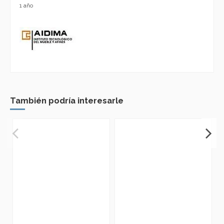
1 año
También podría interesarle
¡