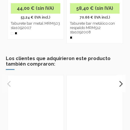
44,00 € (sin IVA)
58,40 € (sin IVA)
53.24 € (IVA incl.)
70.66 € (IVA incl.)
Taburete bar metal MRM503
Taburete bar metálico con
sta1092007
respaldo MRM512
sta1092008
Los clientes que adquirieron este producto
también compraron: