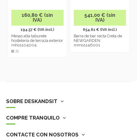
160,80 € (sin
541,00 € (sin
IVA)
IVA)
194.57 € (IVA incl.)
654.61 € (IVA incl.)
Mesas alta taburete
Barra de bar recta Creta de
hostelería de terraza exterior
NEWGARDEN
mho1104004
mmo1146001
SOBRE DESKANDSIT
COMPRE TRANQUILO
CONTACTE CON NOSOTROS