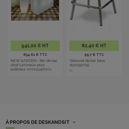
541,00 € HT
82,40 € HT
654.61 € TTC
99.7 € TTC
NEW GARDEN - Bar de bar
Tabouret de bar bass
droit lumineux pour
sta1092019
extérieur mmo1146001
À PROPOS DE DESKANDSIT