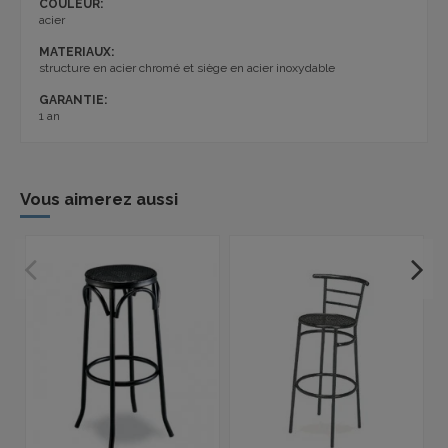
COULEUR:
acier
MATERIAUX:
structure en acier chromé et siège en acier inoxydable
GARANTIE:
1 an
Vous aimerez aussi
P