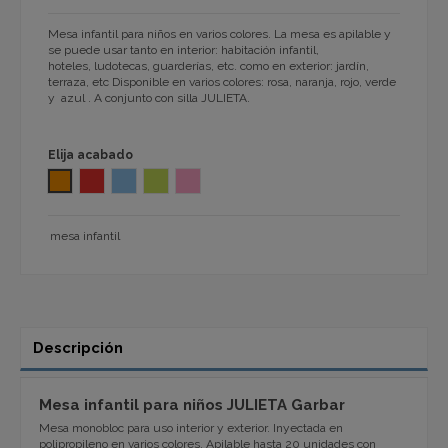
Mesa infantil para niños en varios colores. La mesa es apilable y
se puede usar tanto en interior: habitación infantil,
hoteles, ludotecas, guarderías, etc. como en exterior: jardín,
terraza, etc Disponible en varios colores: rosa, naranja, rojo, verde
y azul . A conjunto con silla JULIETA.
Elija acabado
NARANJA Ju 1032
ROJO Ju 1032
AZUL JU 1032
VERDE LIMA JU 1032
ROSA JU 1032
mesa infantil
Descripción
Mesa infantil para niños JULIETA Garbar
Mesa monobloc para uso interior y exterior. Inyectada en
polipropileno en varios colores. Apilable hasta 20 unidades con