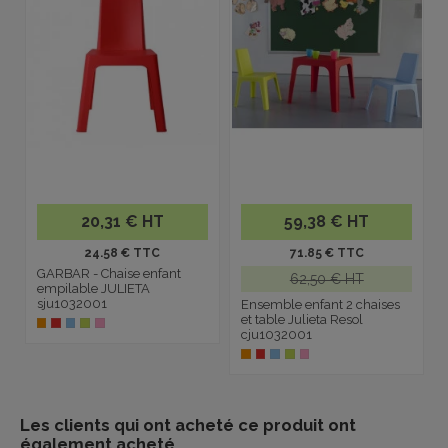
20,31 € HT
59,38 € HT
24.58 € TTC
71.85 € TTC
GARBAR - Chaise enfant
62,50 € HT
empilable JULIETA
sju1032001
Ensemble enfant 2 chaises
et table Julieta Resol
cju1032001
Les clients qui ont acheté ce produit ont
également acheté...