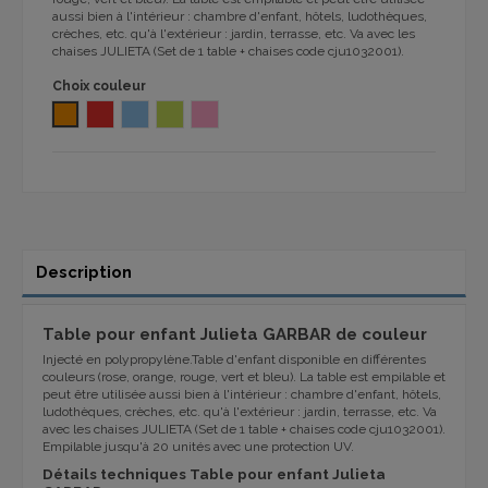
aussi bien à l'intérieur : chambre d'enfant, hôtels, ludothèques,
crèches, etc. qu'à l'extérieur : jardin, terrasse, etc. Va avec les
chaises JULIETA (Set de 1 table + chaises code cju1032001).
Choix couleur
ORANGE Polypropilène 1032
ROUGE polypropylène
BLUE JULIETA 1032
VERT JULIETA 1032
ROSE JULIETA 132
Description
Table pour enfant Julieta GARBAR de couleur
Injecté en polypropylène.Table d'enfant disponible en différentes
couleurs (rose, orange, rouge, vert et bleu). La table est empilable et
peut être utilisée aussi bien à l'intérieur : chambre d'enfant, hôtels,
ludothèques, crèches, etc. qu'à l'extérieur : jardin, terrasse, etc. Va
avec les chaises JULIETA (Set de 1 table + chaises code cju1032001).
Empilable jusqu'à 20 unités avec une protection UV.
Détails techniques Table pour enfant Julieta