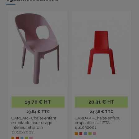
19,70 € HT
20,31 € HT
23.84 € TTC
24.58 € TTC
GARBAR - Chaise enfant
GARBAR - Chaise enfant
empilable pour usage
empilable JULIETA
intérieur et jardin
sju1032001
sju1032002