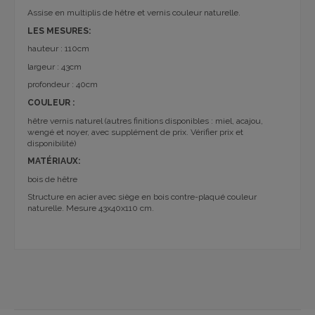
Assise en multiplis de hêtre et vernis couleur naturelle.
LES MESURES:
hauteur : 110cm
largeur : 43cm
profondeur : 40cm
COULEUR :
hêtre vernis naturel (autres finitions disponibles : miel, acajou,
wengé et noyer, avec supplément de prix. Vérifier prix et
disponibilité)
MATÉRIAUX:
bois de hêtre
Structure
en acier avec siège en bois contre-plaqué couleur
naturelle. Mesure 43x40x110 cm.