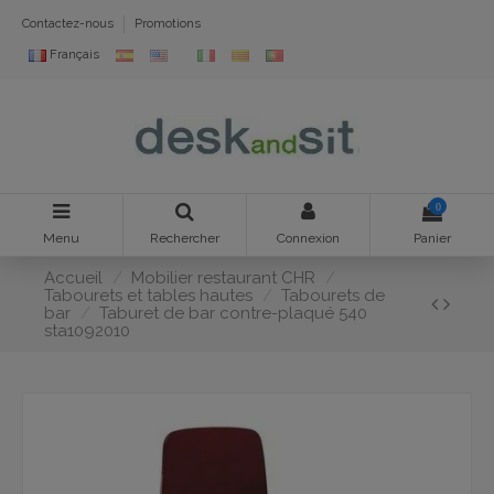
Contactez-nous
Promotions
Français
0
Menu
Rechercher
Connexion
Panier
Accueil
Mobilier restaurant CHR
Tabourets et tables hautes
Tabourets de
bar
Taburet de bar contre-plaqué 540
sta1092010