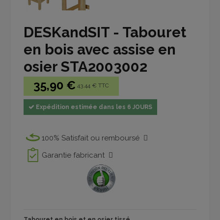
DESKandSIT - Tabouret
en bois avec assise en
osier STA2003002
35,90 €
43.44 € TTC
Expédition estimée dans les 6 JOURS
100% Satisfait ou remboursé
Garantie fabricant
Tabouret en bois et en osier tissé