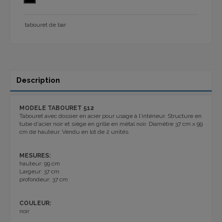
tabouret de bar
Description
MODELE TABOURET 512
Tabouret avec dossier en acier pour usage à l'intérieur. Structure en
tube d'acier noir et siège en grille en métal noir. Diamètre 37 cm x 99
cm de hauteur. Vendu en lot de 2 unités.
MESURES:
hauteur: 99 cm
Largeur: 37 cm
profondeur: 37 cm
COULEUR:
noir