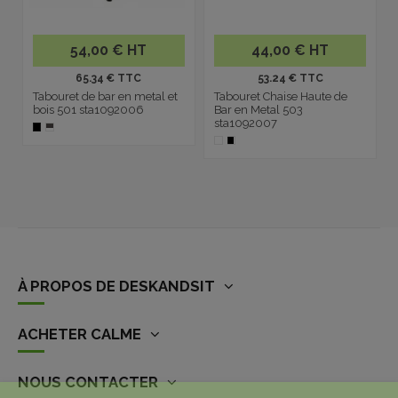
54,00 € HT
44,00 € HT
65.34 € TTC
53.24 € TTC
Tabouret de bar en metal et
Tabouret Chaise Haute de
bois 501 sta1092006
Bar en Metal 503
sta1092007
À PROPOS DE DESKANDSIT
ACHETER CALME
NOUS CONTACTER