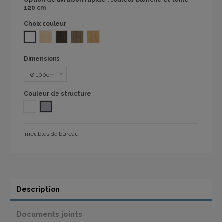
Option de livraison rapide : couleur blanche et taille
120 cm
Choix couleur
BLANC
ERABLE 1101
CHENE FONCÉ
NOYER 1101
CHÊNE T 1101
Dimensions
Couleur de structure
Blanc
Aluminio
meubles de bureau
Description
Documents joints