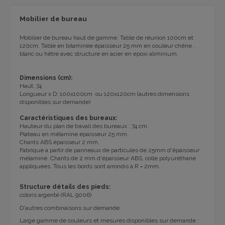
Mobilier de bureau
Mobilier de bureau haut de gamme. Table de réunion 100cm et
120cm.
T
able
en
bilaminée
épaisseur 25 mm
en
couleur chêne ,
blanc ou hêtre
avec
structure
en acier en epoxi
aliminium
.
Dimensions (
cm):
Haut
:
74
Longueur
x
D
: 100x100cm ou
120x120cm
(autres dimensions
disponibles sur demande)
Caractéristiques des bureaux:
Hauteur du plan de travail des bureaux : 74 cm.
Plateau en mélamine épaisseur 25 mm.
Chants ABS épaisseur 2 mm.
Fabriqué à partir de panneaux de particules de 25mm d'épaisseur
mélaminé.
Chants de 2 mm d'épaisseur ABS, colle polyuréthane
appliquées.
Tous les bords sont arrondis à R = 2mm.
Structure d
étails des pieds:
coloris argenté (RAL 9006)
D'autres combinaisons sur demande.
Large gamme de couleurs et mesures disponibles sur demande :