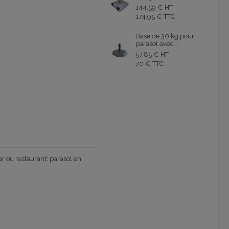
144,59 € HT
174.95 € TTC
Base de 30 kg pour
parasol avec...
57,85 € HT
70 € TTC
r ou restaurant: parasol en