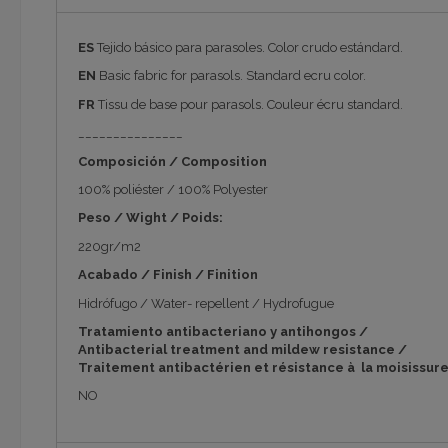
ES
Tejido básico para parasoles. Color crudo estándard.
EN
Basic fabric for parasols. Standard ecru color.
FR
Tissu de base pour parasols. Couleur écru standard.
_______________
Composición / Composition
100% poliéster / 100% Polyester
Peso / Wight / Poids:
220gr/m2
Acabado / Finish / Finition
Hidrófugo / Water- repellent / Hydrofugue
Tratamiento antibacteriano y antihongos /
Antibacterial treatment and mildew resistance /
Traitement antibactérien
et résistance à la moisissure
NO