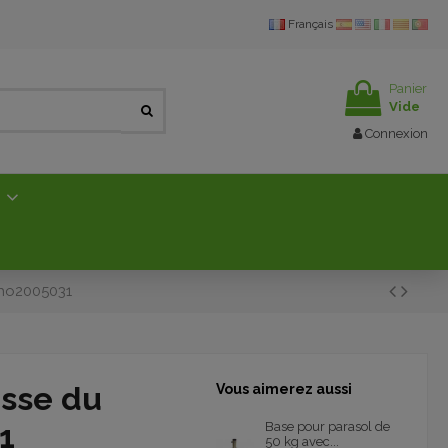
Français
Panier
Vide
Connexion
E
pho2005031
asse du
Vous aimerez aussi
1
Base pour parasol de
50 kg avec...