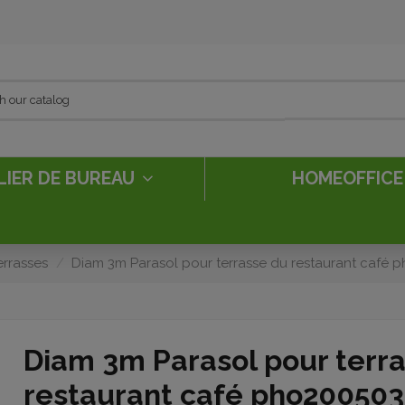
LIER DE BUREAU
HOMEOFFIC
errasses
Diam 3m Parasol pour terrasse du restaurant café 
Diam 3m Parasol pour terr
restaurant café pho200503