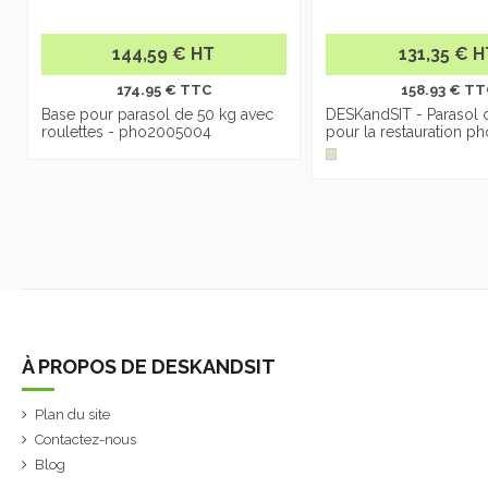
144,59 € HT
131,35 € 
174.95 € TTC
158.93 € TT
Base pour parasol de 50 kg avec
DESKandSIT - Parasol 
roulettes - pho2005004
pour la restauration 
À PROPOS DE DESKANDSIT
Plan du site
Contactez-nous
Blog