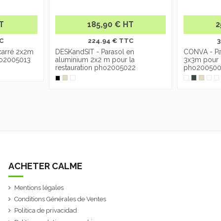
HT
185,90 € HT
2
C
224.94 € TTC
3
carré 2x2m
DESKandSIT - Parasol en
CONVA - Pa
pho2005013
aluminium 2x2 m pour la
3x3m pour r
restauration pho2005022
pho200500
ACHETER CALME
Mentions légales
Conditions Générales de Ventes
Política de privacidad