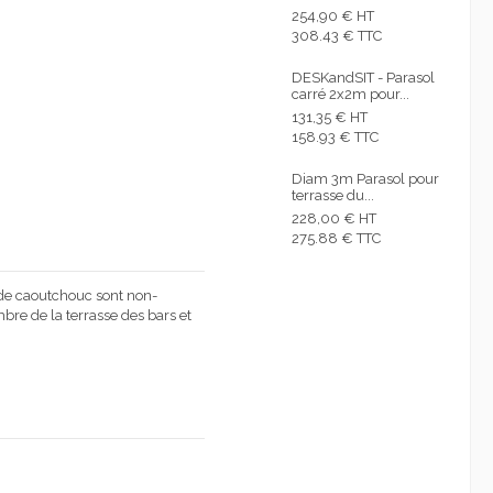
254,90 € HT
308.43 € TTC
DESKandSIT - Parasol
carré 2x2m pour...
131,35 € HT
158.93 € TTC
Diam 3m Parasol pour
terrasse du...
228,00 € HT
275.88 € TTC
de caoutchouc sont non-
bre de la terrasse des bars et