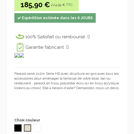
185,90 €
224.94 € TTC
Expédition estimée dans les 6 JOURS
100% Satisfait ou remboursé
Garantie fabricant
Parasol carré 2x2m Série HD avec structure en gris avec tous les
accessoires pour aménager la terrasse de votre local, bar ou
restaurant : parasol en tissu polyester écru ou en tissu acrylique
(coloris au choix). Elle a besoin d'aide? Demandez-nous un devis.
Choix couleur
NOIR
POLYESTER ÉCRU
Acrilique couleur écru