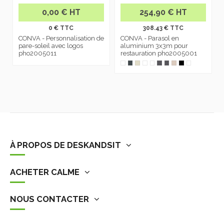
0,00 € HT
254,90 € HT
0 € TTC
308.43 € TTC
CONVA - Personnalisation de
CONVA - Parasol en
pare-soleil avec logos
aluminium 3x3m pour
pho2005011
restauration pho2005001
À PROPOS DE DESKANDSIT
ACHETER CALME
NOUS CONTACTER