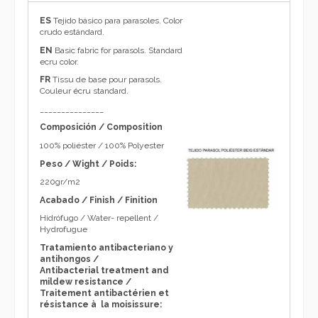
ES
Tejido básico para parasoles. Color
crudo estándard.
EN
Basic fabric for parasols. Standard
ecru color.
FR
Tissu de base pour parasols.
Couleur écru standard.
_______________
Composición / Composition
100% poliéster / 100% Polyester
Peso / Wight / Poids:
220gr/m2
Acabado / Finish / Finition
Hidrófugo / Water- repellent /
Hydrofugue
Tratamiento antibacteriano y
antihongos /
Antibacterial treatment and
mildew resistance /
Traitement antibactérien
et
résistance à la moisissure: