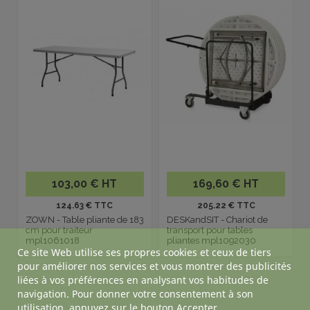
103,00 € HT
169,60 € HT
124.63 € TTC
205.22 € TTC
ZOWN - Table pliante de 183
DESKandSIT - Chariot de
cm pour traiteur
transport pour tables
mpl1061018
pliantes mpl1092030
Ce site Web utilise ses propres cookies et ceux de tiers
pour améliorer nos services et vous montrer des publicités
liées à vos préférences en analysant vos habitudes de
navigation. Pour donner votre consentement à son
utilisation, appuyez sur le bouton Accepter.