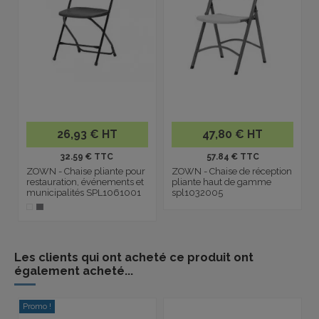
26,93 € HT
47,80 € HT
32.59 € TTC
57.84 € TTC
ZOWN - Chaise pliante pour
ZOWN - Chaise de réception
restauration, événements et
pliante haut de gamme
municipalités SPL1061001
spl1032005
Les clients qui ont acheté ce produit ont
également acheté...
Promo !