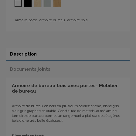
BLANC
GRAPHITE
ERABLE 1101
GRIS CLAIR 1101
CHÊNE T 1101
armoire porte
armoire bureau
armoire bois
Description
Documents joints
Armoire de bureau bois avec portes- Mobilier
de bureau
Armoire de bureau en bois en plusieurs coloris
: chêne, blanc,gris
clair, gris graphite et érable
.
Constituée de matériaux mélamine,
l’armoire de bureau permet un rangement à plat sur des étagères
bois d’une très belle épaisseur.
Dimensions (cm):