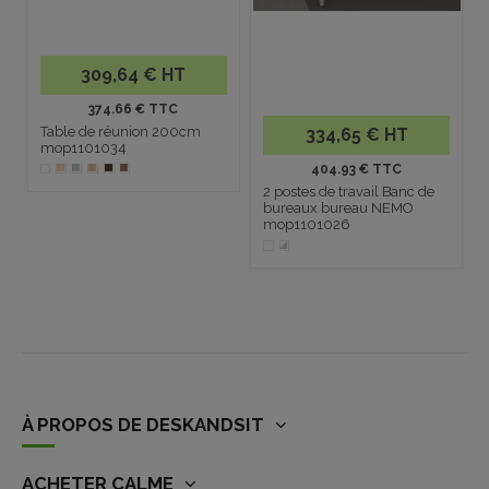
309,64 € HT
374.66 € TTC
Table de réunion 200cm
334,65 € HT
mop1101034
404.93 € TTC
2 postes de travail Banc de
bureaux bureau NEMO
mop1101026
À PROPOS DE DESKANDSIT
ACHETER CALME