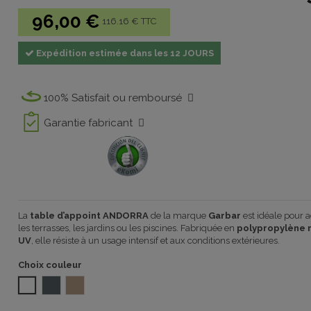
96,00 €
116.16 € TTC
Expédition estimée dans les 12 JOURS
100% Satisfait ou remboursé
Garantie fabricant
La
table d’appoint ANDORRA
de la marque
Garbar
est idéale pour 
les terrasses, les jardins ou les piscines. Fabriquée en
polypropylène r
UV
, elle résiste à un usage intensif et aux conditions extérieures.
Choix couleur
BLANC
VOLCANIC GREY 1032
ARENA DEL DESIERTO ECO 1032