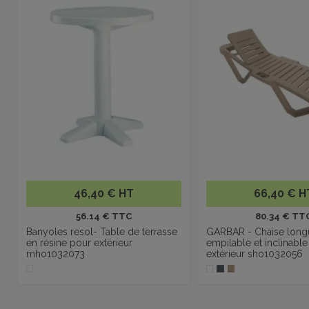
46,40 € HT
66,40 € H
56.14 € TTC
80.34 € TT
Banyoles resol- Table de terrasse
GARBAR - Chaise long
en résine pour extérieur
empilable et inclinabl
mho1032073
extérieur sho1032056