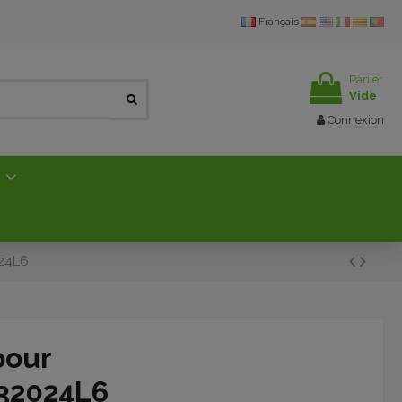
Français
Panier
Vide
Connexion
E
024L6
pour
032024L6