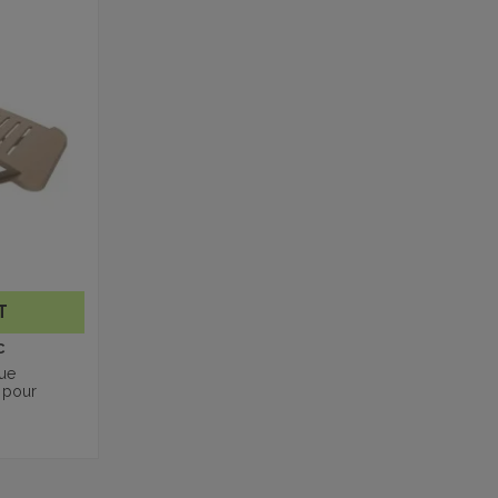
T
C
ue
e pour