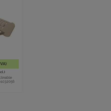
IVA)
cl.)
clinable
o1032056