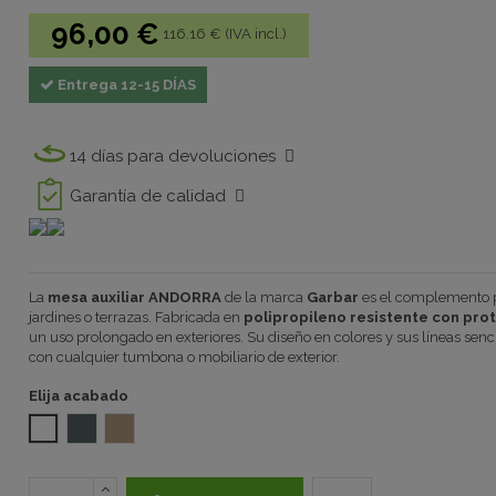
96,00 €
116.16 € (IVA incl.)
Entrega 12-15 DÍAS
14 días para devoluciones
Garantía de calidad
La
mesa auxiliar ANDORRA
de la marca
Garbar
es el complemento p
jardines o terrazas. Fabricada en
polipropileno resistente con pro
un uso prolongado en exteriores. Su diseño en colores y sus líneas se
con cualquier tumbona o mobiliario de exterior.
Elija acabado
BLANCO
RECYCLED VOLCANIC GREY 1032
RECYCLED ARENA DEL DESIERTO 1032