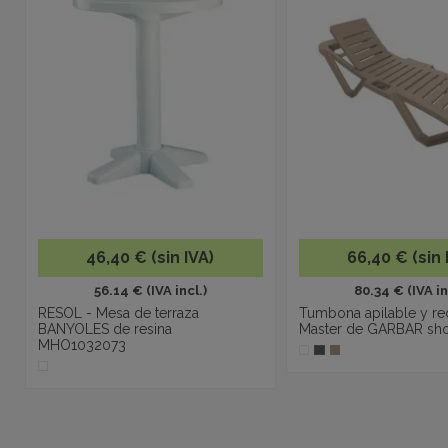
46,40 € (sin IVA)
66,40 € (sin 
56.14 € (IVA incl.)
80.34 € (IVA in
RESOL - Mesa de terraza
Tumbona apilable y re
BANYOLES de resina
Master de GARBAR sh
MHO1032073