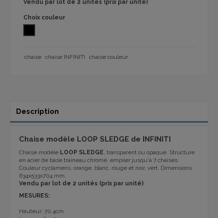
Vendu par lot de 2 unités (prix par unité)
Choix couleur
NOIR
chaise
chaise INFINITI
chaise couleur
Description
Chaise modèle LOOP SLEDGE de INFINITI
Chaise modèle
LOOP SLEDGE
, transparent ou opaque. Structure
en acier de base traîneau chromé, empiler jusqu'à 7 chaises.
Couleur cyclamens, orange, blanc, rouge et noir, vert. Dimensions :
634x533x704 mm.
Vendu par lot de 2 unités (prix par unité)
MESURES:
Hauteur: 70,4cm