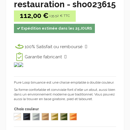
restauration - sho023615
112,00 €
135.52 € TTC
Expédition estimée dans les 25 JOURS
100% Satisfait ou remboursé
Garantie fabricant
Pure Loop binuance est une chaise empilable à double couleur.
Sa forme confortable et conviviale font d'elle un atout, aussi bien
dans un environnement moderne que traditionnel. Vous pouvez
aussi la trouver en base giratoire, pied et tabouret.
Choix couleur
9010 9001
PP 32 31
PP 24 23
PP 26 25
PP 28 27
PP 30 29
PP 34 33