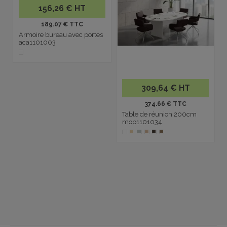
156,26 € HT
189.07 € TTC
Armoire bureau avec portes
aca1101003
309,64 € HT
374.66 € TTC
Table de réunion 200cm
mop1101034