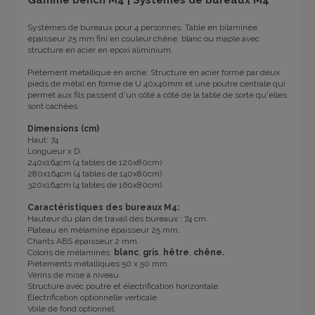
Gamme bench M4 | Systèmes de bureaux M4
Systèmes de bureaux pour 4 personnes
.
T
able
en
bilaminée
épaisseur 25 mm
fini en
couleur chêne, blanc ou maple
avec
structure
en acier en epoxi
aliminium
.
Piétement metallique en arche
: Structure en acier
formé par
deux
pieds de
métal
en forme de U
40x40mm
et
une poutre centrale
qui
permet aux
fils passent
d'un côté à
côté de la table
de sorte qu'elles
sont cachées.
Dimensions (
cm)
Haut
:
74
Longueur
x
D
:
240x164cm
(4 tables de 120x80cm)
280x164cm
(4 tables de 140x80cm)
320x164cm
(4 tables de 160x80cm)
Caractéristiques des bureaux M4:
Hauteur du plan de travail des bureaux : 74 cm.
Plateau en mélamine épaisseur 25 mm.
Chants ABS épaisseur 2 mm.
Coloris de mélaminés:
blanc
,
gris
,
hêtre
,
chêne.
Piétements métalliques 50 x 50 mm.
Vérins de mise à niveau.
Structure avec poutre et électrification horizontale.
Électrification optionnelle verticale.
Voile de fond optionnel.