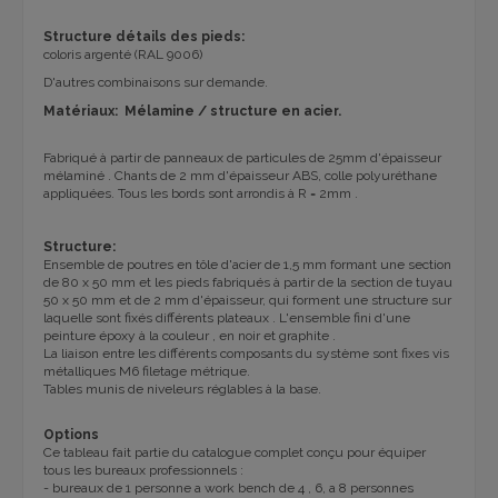
Structure d
étails des pieds:
coloris argenté (RAL 9006)
D'autres combinaisons sur demande.
Matériaux: Mélamine / structure en acier.
Fabriqué à partir de panneaux de particules de 25mm d'épaisseur
mélaminé .
Chants de 2 mm d'épaisseur ABS, colle polyuréthane
appliquées.
Tous les bords sont arrondis à R = 2mm .
Structure:
Ensemble de poutres en tôle d'acier de 1,5 mm formant une section
de 80 x 50 mm et les pieds fabriqués à partir de la section de tuyau
50 x 50 mm et de 2 mm d'épaisseur, qui forment une structure sur
laquelle sont fixés
différents plateaux .
L'ensemble fini d'une
peinture époxy à la couleur , en noir et graphite .
La liaison entre les différents composants du système sont fixes vis
métalliques M6 filetage métrique.
Tables munis de niveleurs
réglables à la base
.
Options
Ce tableau fait partie du catalogue complet conçu pour équiper
tous les bureaux professionnels :
- bureaux de 1 personne a work bench de 4 , 6, a 8 personnes