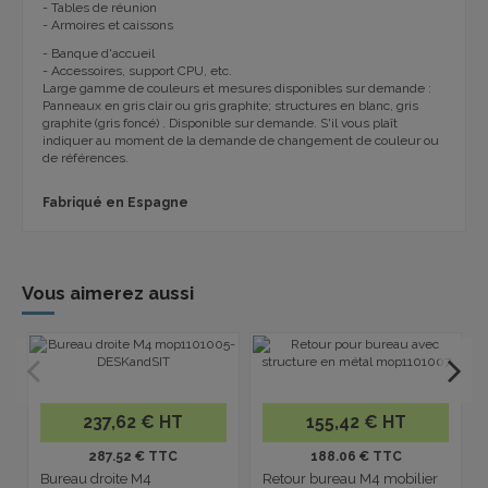
- Tables de réunion
- Armoires et caissons
- Banque d'accueil
- Accessoires, support CPU, etc.
Large gamme de couleurs et mesures disponibles sur demande :
Panneaux en gris clair ou gris graphite; structures en blanc, gris
graphite (gris foncé) .
Disponible sur demande.
S'il vous plaît
indiquer au moment de la demande de changement de couleur ou
de références.
Fabriqué en Espagne
Vous aimerez aussi
237,62 € HT
155,42 € HT
287.52 € TTC
188.06 € TTC
Bureau droite M4
Retour bureau M4 mobilier