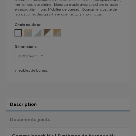
mm
en
couleur chêne , blanc ou maple
avec
structure
en acier
en epoxi
aliminium
.
Mobilier de bureau : Economie, qualité de
fabrication et design ultra-moderne. Écran non inclus.
Choix couleur
BLANC
ARCE ALUMINIO 1101
BLANC / BASE GRIS YA 1101
NOYER BLANC 1101
CHÊNE -GRIS TA 1101
Dimensions
meubles de bureau
Description
Documents joints