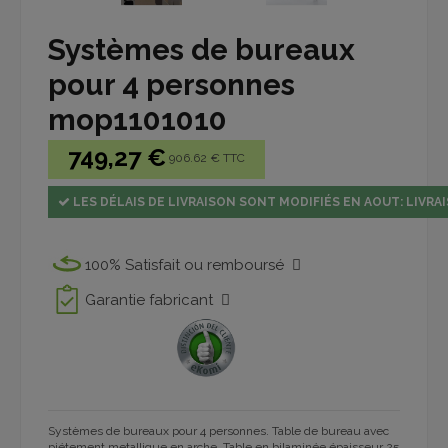
Systèmes de bureaux
pour 4 personnes
mop1101010
749,27 €
906.62 € TTC
LES DÉLAIS DE LIVRAISON SONT MODIFIÉS EN AOUT: LIVRAI
100% Satisfait ou remboursé
Garantie fabricant
Systèmes de bureaux pour 4 personnes
.
Table de bureau avec
piétement metallique en arche.
T
able
en
bilaminée
épaisseur 25