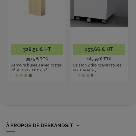
328,51 € HT
153,66 € HT
397.5 € TTC
185.93 € TTC
Armoire bureau avec portes
Caisson 2 tiroirs avec roues
180cm aca1101008
aca1044003
À PROPOS DE DESKANDSIT