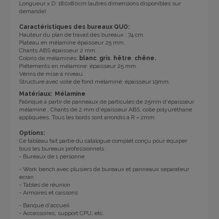
Longueur
x
D
:
180x80cm
(autres dimensions
disponibles sur
demande)
Caractéristiques des bureaux QUO:
Hauteur du plan de travail des bureaux : 74 cm.
Plateau en mélamine épaisseur 25 mm.
Chants ABS épaisseur 2 mm.
Coloris de mélaminés:
blanc
,
gris
,
hêtre
,
chêne.
Piétements
en mélamine: épaisseur 25 mm.
Vérins de mise à niveau.
Structure avec v
oile de fond
mélaminé: épaisseur 19mm.
Matériaux: Mélamine
Fabriqué à partir de panneaux de particules de 25mm d'épaisseur
mélaminé .
Chants de 2 mm d'épaisseur ABS, colle polyuréthane
appliquées.
Tous les bords sont arrondis à R = 2mm.
Options:
Ce tableau fait partie du catalogue complet conçu pour équiper
tous les bureaux professionnels :
- Bureaux de 1 personne
- Work bench avec plusiers de bureaux et panneaux separateur
ecran
- Tables de réunion
- Armoires et caissons
- Banque d'accueil
- Accessoires, support CPU, etc.