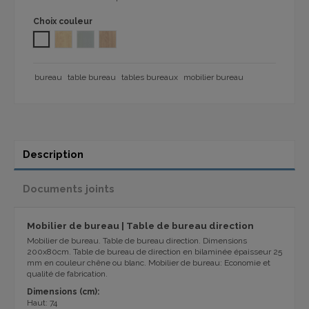
Choix couleur
BLANC
ERABLE 1101
GRIS CLAIR 1101
CHÊNE 1101
bureau
table bureau
tables bureaux
mobilier bureau
Description
Documents joints
Mobilier de bureau | Table de bureau direction
Mobilier de bureau. Table de bureau direction. Dimensions
200x80cm. Table de bureau de direction
en
bilaminée
épaisseur 25
mm
en
couleur chêne ou blanc
.
Mobilier de bureau: Economie et
qualité de fabrication.
Dimensions (
cm):
Haut
:
74