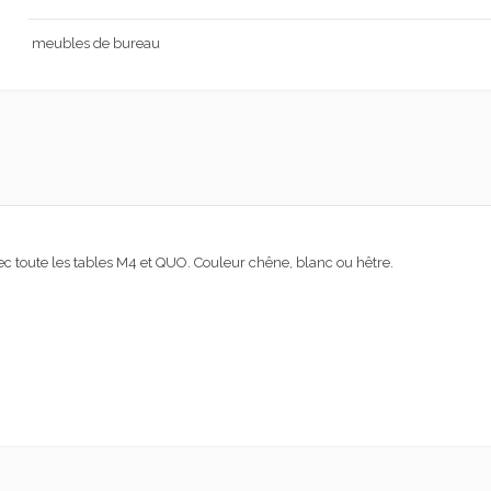
meubles de bureau
 toute les tables M4 et QUO.
C
ouleur chêne, blanc ou hêtre
.