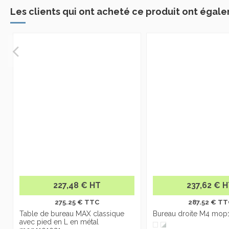
Les clients qui ont acheté ce produit ont égale
227,48 € HT
237,62 € 
275.25 € TTC
287.52 € TT
Table de bureau MAX classique
Bureau droite M4 mop
avec pied en L en métal