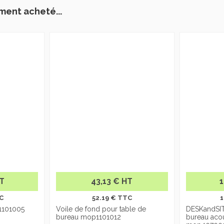
ment acheté...
HT
43,13 € HT
1
C
52.19 € TTC
1
1101005
Voile de fond pour table de
DESKandSIT
bureau mop1101012
bureau aco