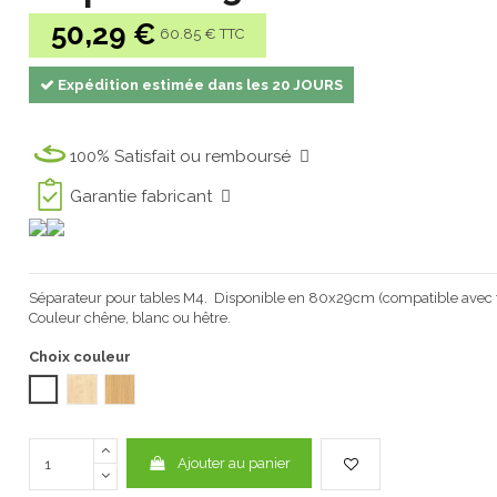
50,29 €
60.85 € TTC
Expédition estimée dans les 20 JOURS
100% Satisfait ou remboursé
Garantie fabricant
Séparateur pour tables M4. Disponible
en 80x29cm (compatible avec t
C
ouleur chêne, blanc ou hêtre
.
Choix couleur
BLANC
ERABLE 1101
CHÊNE T 1101
Ajouter au panier