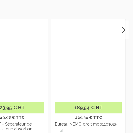
23,95 € HT
189,54 € HT
49.98 € TTC
229.34 € TTC
 - Séparateur de
Bureau NEMO droit mop1101025
ustique absorbant