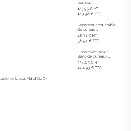
bureau...
123,95 € HT
149.98 € TTC
Séparateur pour table
de bureau...
48,71 € HT
58.94 € TTC
2 postes de travail
Banc de bureaux...
334,65 € HT
404.93 € TTC
oute les tables M4 et QUO).