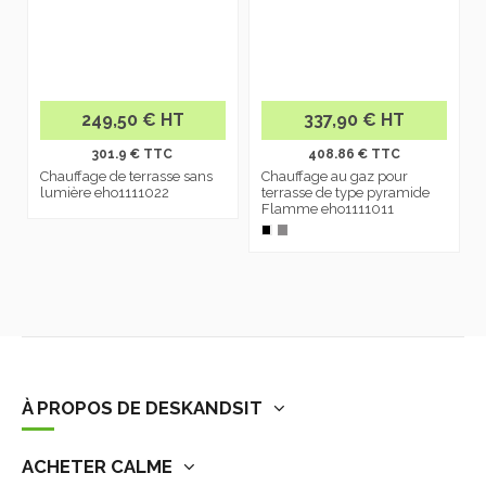
249,50 € HT
337,90 € HT
301.9 € TTC
408.86 € TTC
Chauffage de terrasse sans
Chauffage au gaz pour
lumière eho1111022
terrasse de type pyramide
Flamme eho1111011
À PROPOS DE DESKANDSIT
ACHETER CALME