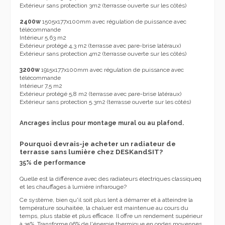
Extérieur sans protection 3m2 (terrasse ouverte sur les côtés)
2400w
1505x177x100mm avec régulation de puissance avec
télécommande
Intérieur 5,63 m2
Extérieur protégé 4,3 m2 (terrasse avec pare-brise latéraux)
Extérieur sans protection 4m2 (terrasse ouverte sur les côtés)
3200w
1915x177x100mm avec régulation de puissance avec
télécommande
Intérieur 7,5 m2
Extérieur protégé 5,8 m2 (terrasse avec pare-brise latéraux)
Extérieur sans protection 5.3m2 (terrasse ouverte sur les côtés)
Ancrages inclus pour montage mural ou au plafond.
Pourquoi devrais-je acheter un radiateur de
terrasse sans lumière chez DESKandSIT?
35% de performance
Quelle est la différence avec des radiateurs électriques classiqueq
et les chauffages à lumière infrarouge?
Ce système, bien qu'il soit plus lent à démarrer et à atteindre la
température souhaitée, la chaluer est maintenue au cours du
temps, plus stable et plus efficace. Il offre un rendement supérieur
à 35%. Transforme 96% de l'énergie thermique en ondes moyennes,