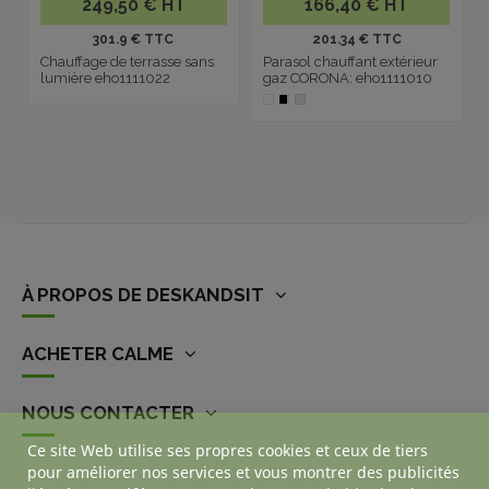
249,50 € HT
166,40 € HT
301.9 € TTC
201.34 € TTC
Chauffage de terrasse sans
Parasol chauffant extérieur
lumière eho1111022
gaz CORONA: eho1111010
À PROPOS DE DESKANDSIT
ACHETER CALME
NOUS CONTACTER
Ce site Web utilise ses propres cookies et ceux de tiers
pour améliorer nos services et vous montrer des publicités