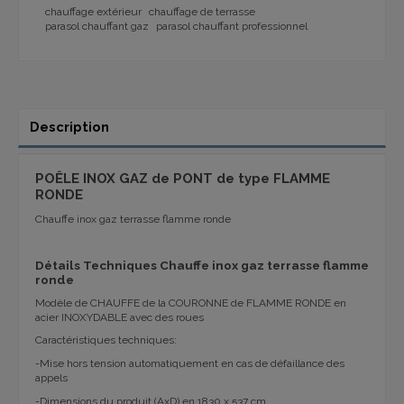
chauffage extérieur
chauffage de terrasse
parasol chauffant gaz
parasol chauffant professionnel
Description
POÊLE INOX GAZ de PONT de type FLAMME
RONDE
Chauffe inox gaz terrasse flamme ronde
Détails Techniques Chauffe inox gaz terrasse flamme
ronde
Modèle de CHAUFFE de la COURONNE de FLAMME RONDE en
acier INOXYDABLE avec des roues
Caractéristiques techniques:
-Mise hors tension automatiquement en cas de défaillance des
appels
-Dimensions du produit (AxD) en 1830 x 537 cm