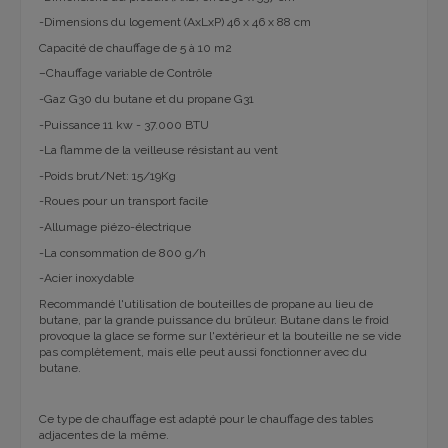
-Dimensions du logement (AxLxP) 46 x 46 x 88 cm
Capacité de chauffage de 5 à 10 m2
–Chauffage variable de Contrôle
-Gaz G30 du butane et du propane G31
-Puissance 11 kw - 37.000 BTU
-La flamme de la veilleuse résistant au vent
-Poids brut/Net: 15/19Kg
-Roues pour un transport facile
-Allumage piézo-électrique
-La consommation de 800 g/h
-Acier inoxydable
Recommandé l'utilisation de bouteilles de propane au lieu de
butane, par la grande puissance du brûleur. Butane dans le froid
provoque la glace se forme sur l'extérieur et la bouteille ne se vide
pas complètement, mais elle peut aussi fonctionner avec du
butane.
Ce type de chauffage est adapté pour le chauffage des tables
adjacentes de la même.