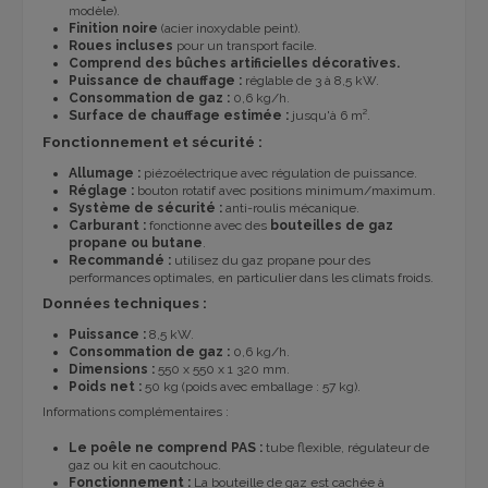
modèle).
Finition noire
(acier inoxydable peint).
Roues incluses
pour un transport facile.
Comprend des bûches artificielles décoratives.
Puissance de chauffage :
réglable de 3 à 8,5 kW.
Consommation de gaz :
0,6 kg/h.
Surface de chauffage estimée :
jusqu'à 6 m².
Fonctionnement et sécurité :
Allumage :
piézoélectrique avec régulation de puissance.
Réglage :
bouton rotatif avec positions minimum/maximum.
Système de sécurité :
anti-roulis mécanique.
Carburant :
fonctionne avec des
bouteilles de gaz
propane ou butane
.
Recommandé :
utilisez du gaz propane pour des
performances optimales, en particulier dans les climats froids.
Données techniques :
Puissance :
8,5 kW.
Consommation de gaz :
0,6 kg/h.
Dimensions :
550 x 550 x 1 320 mm.
Poids net :
50 kg (poids avec emballage : 57 kg).
Informations complémentaires :
Le poêle ne comprend PAS :
tube flexible, régulateur de
gaz ou kit en caoutchouc.
Fonctionnement :
La bouteille de gaz est cachée à