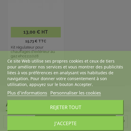
13,00 € HT
15.73 € TTC
Kit régulateur pour
chauffages d'extérieur au
gaz eho1111028
Ce site Web utilise ses propres cookies et ceux de tiers
pour améliorer nos services et vous montrer des publicités
liées à vos préférences en analysant vos habitudes de
navigation. Pour donner votre consentement à son
utilisation, appuyez sur le bouton Accepter.
Plus d'informations
Personnaliser les cookies
À PROPOS DE DESKANDSIT
REJETER TOUT
ACHETER CALME
Ajouter au panier
J'ACCEPTE