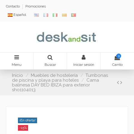
Contacto
Promociones
Español
0
Menu
Buscar
Iniciar sesión
Carrito
Inicio
Muebles de hostelería
Tumbonas
de piscina y playa para hoteles
Cama
balinesa DAY BED IBIZA para exterior
sho1104013
¡En oferta!
-15%