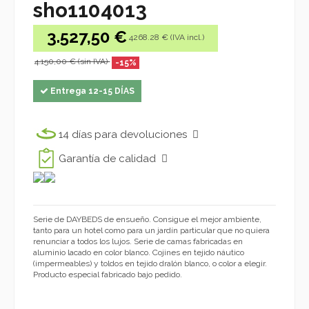
sho1104013
3.527,50 €
4268.28 € (IVA incl.)
4.150,00 € (sin IVA)
-15%
Entrega 12-15 DÍAS
14 días para devoluciones
Garantía de calidad
Serie de DAYBEDS de ensueño. Consigue el mejor ambiente,
tanto para un hotel como para un jardín particular que no quiera
renunciar a todos los lujos. Serie de camas fabricadas en
aluminio lacado en color blanco. Cojines en tejido náutico
(impermeables) y toldos en tejido dralón blanco, o color a elegir.
Producto especial fabricado bajo pedido.