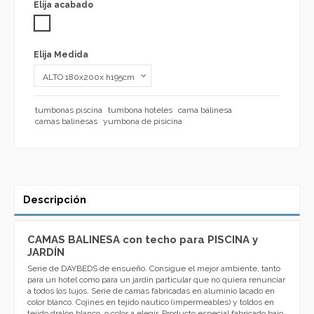
Elija acabado
BLANCO
Elija Medida
tumbonas piscina
tumbona hoteles
cama balinesa
camas balinesas
yumbona de pisicina
Descripción
CAMAS BALINESA con techo para PISCINA y
JARDÍN
Serie de DAYBEDS de ensueño. Consigue el mejor ambiente, tanto
para un hotel como para un jardín particular que no quiera renunciar
a todos los lujos. Serie de camas fabricadas en aluminio lacado en
color blanco. Cojines en tejido náutico (impermeables) y toldos en
tejido dralón blanco, o color a elegir. Producto especial fabricado bajo