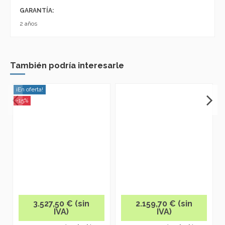
GARANTÍA:
2 años
También podría interesarle
¡En oferta!
-15%
3.527,50 € (sin
2.159,70 € (sin
IVA)
IVA)