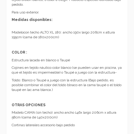
pedido.
Para uso exterior.
Medidas disponibles:
Modelocon techo ALTO XL 180: ancho 190x largo 206cm x altura
195cm (cama de 180x200cm)
COLOR :
Estructura lacada en blanco o Taupé
Cojines en tejido náutico color blanco (se pueden usar en piscina, ya
que el tejido es impermeable) o Taupé a juego con la estructura-
Toldo: Blanco o Taupé a juego con la estructura (Bajo pedido, es
posible combinar el color del toldo blnaco en la cama taupé o el toldo
taupé en lac ama blanca.)
OTRAS OPCIONES
Modelo CAMA (sin techo): ancho ancho 146x largo 206cm x altura
58cm (cama de 140x200cm)
Cortinas laterales accesorio bajo pedido