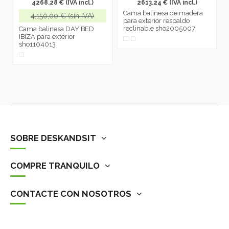
4268.28 € (IVA incl.)
2613.24 € (IVA incl.)
Cama balinesa de madera
4.150,00 € (sin IVA)
para exterior respaldo
reclinable sho2005007
Cama balinesa DAY BED
IBIZA para exterior
sho1104013
SOBRE DESKANDSIT
COMPRE TRANQUILO
CONTACTE CON NOSOTROS