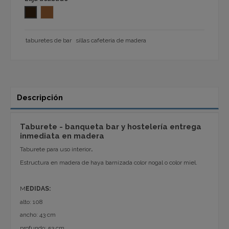
NOGAL
MIEL 1092
taburetes de bar
sillas cafeteria de madera
Descripción
Taburete - banqueta bar y hostelería entrega
inmediata en madera
Taburete para uso interior
.
Estructura en madera de haya barnizada color nogal o color miel.
M
EDIDAS:
alto: 108
ancho: 43 cm
profundo: 53 cm