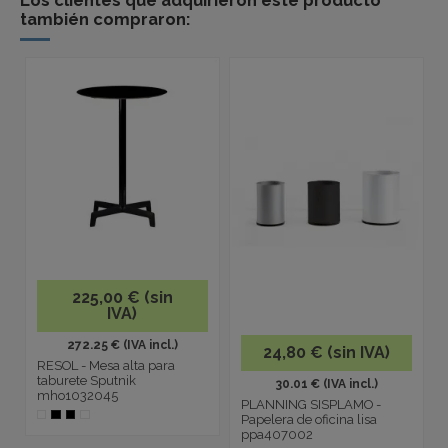
Los clientes que adquirieron este producto
también compraron:
225,00 € (sin
IVA)
272.25 € (IVA incl.)
24,80 € (sin IVA)
RESOL - Mesa alta para
taburete Sputnik
30.01 € (IVA incl.)
mho1032045
PLANNING SISPLAMO -
Papelera de oficina lisa
ppa407002