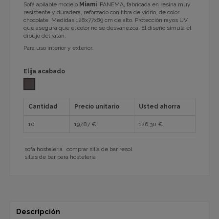
Sofá apilable modelo
Miami
IPANEMA, fabricada en resina muy
resistente y duradera, reforzado con fibra de vidrio, de color
chocolate. Medidas 128x77x89 cm de alto. Protección rayos UV,
que asegura que el color no se desvanezca. El diseño simula el
dibujo del ratán.
Para uso interior y exterior.
Elija acabado
CHOCOLAT RATAN SINTETICO Siesta
Cantidad
Precio unitario
Usted ahorra
10
197,87 €
126,30 €
sofa hosteleria
comprar silla de bar resol
sillas de bar para hosteleria
Descripción