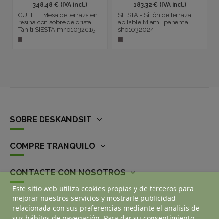
348.48 € (IVA incl.)
183.32 € (IVA incl.)
OUTLET Mesa de terraza en
SIESTA - Sillón de terraza
resina con sobre de cristal
apilable Miami Ipanema
Tahiti SIESTA mho1032015
sho1032024
SOBRE DESKANDSIT
COMPRE TRANQUILO
CONTACTE CON NOSOTROS
Este sitio web utiliza cookies propias y de terceros para
mejorar nuestros servicios y mostrarle publicidad
relacionada con sus preferencias mediante el análisis de
sus hábitos de navegación. Para dar su consentimiento