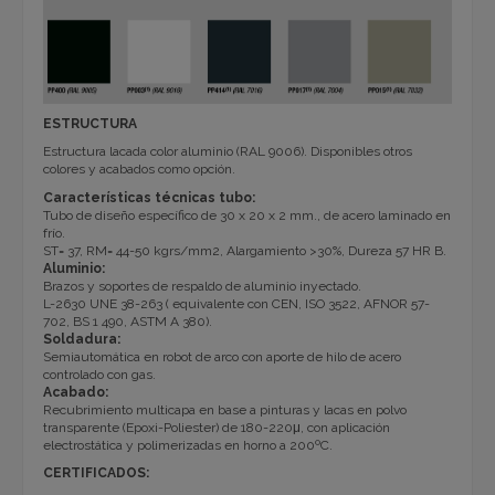
ESTRUCTURA
Estructura lacada color aluminio (RAL 9006). Disponibles otros
colores y acabados como opción.
Características técnicas tubo:
Tubo de diseño específico de 30 x 20 x 2 mm., de acero laminado en
frío.
ST= 37, RM= 44-50 kgrs/mm2, Alargamiento >30%, Dureza 57 HR B.
Aluminio:
Brazos y soportes de respaldo de aluminio inyectado.
L-2630 UNE 38-263 ( equivalente con CEN, ISO 3522, AFNOR 57-
702, BS 1 490, ASTM A 380).
Soldadura:
Semiautomática en robot de arco con aporte de hilo de acero
controlado con gas.
Acabado:
Recubrimiento multicapa en base a pinturas y lacas en polvo
transparente (Epoxi-Poliester) de 180-220μ, con aplicación
electrostática y polimerizadas en horno a 200ºC.
CERTIFICADOS: