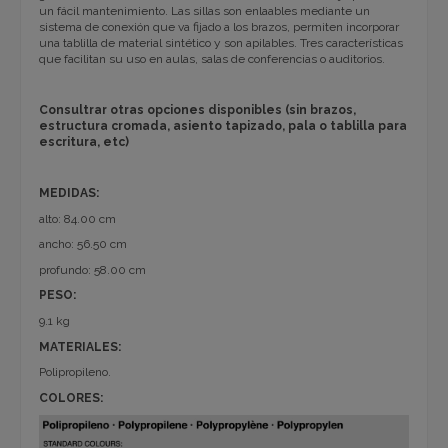
un fácil mantenimiento. Las sillas son enlaables mediante un
sistema de conexión que va fijado a los brazos, permiten incorporar
una tablilla de material sintético y son apilables. Tres características
que facilitan su uso en aulas, salas de conferencias o auditorios.
Consultrar otras opciones disponibles (sin brazos,
estructura cromada, asiento tapizado, pala o tablilla para
escritura, etc)
MEDIDAS:
alto: 84.00 cm
ancho: 56.50 cm
profundo: 58.00 cm
PESO:
9.1 kg
MATERIALES:
Polipropileno.
COLORES: