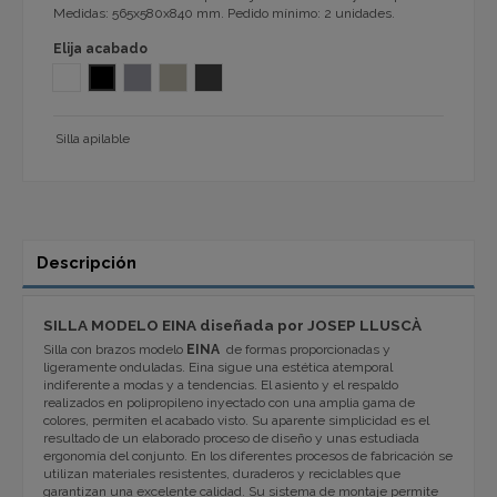
Medidas: 565x580x840 mm. Pedido mínimo: 2 unidades.
Elija acabado
BLANCO
NEGRO
GRIS polipropileno
beig polipropileno
GRIS ANTRACITA RAL7016 1145/227/407/137
Silla apilable
Descripción
SILLA MODELO EINA diseñada por JOSEP LLUSCÀ
Silla con brazos modelo
EINA
de formas proporcionadas y
ligeramente onduladas. Eina sigue una estética atemporal
indiferente a modas y a tendencias. El asiento y el respaldo
realizados en polipropileno inyectado con una amplia gama de
colores, permiten el acabado visto. Su aparente simplicidad es el
resultado de un elaborado proceso de diseño y unas estudiada
ergonomía del conjunto. En los diferentes procesos de fabricación se
utilizan materiales resistentes, duraderos y reciclables que
garantizan una excelente calidad. Su sistema de montaje permite