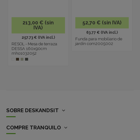
213,00 € (sin
52,70 € (sin IVA)
IVA)
63.77 € (IVA incl.)
257.73 € (IVA incl.)
Funda para mobiliario de
jardín com2005002
RESOL - Mesa de terraza
DESSA 160x90cm
mho1032052
SOBRE DESKANDSIT
COMPRE TRANQUILO