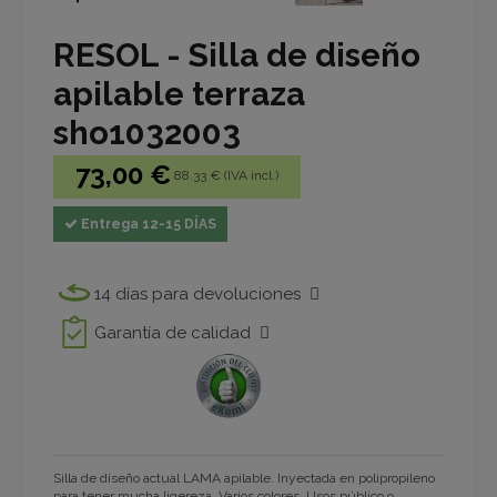
RESOL - Silla de diseño
apilable terraza
sho1032003
73,00 €
88.33 € (IVA incl.)
Entrega 12-15 DÍAS
14 días para devoluciones
Garantía de calidad
Silla de diseño actual LAMA apilable. Inyectada en polipropileno
para tener mucha ligereza. Varios colores. Usos público o