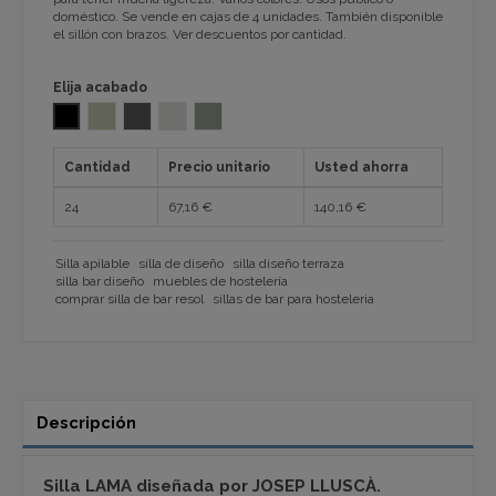
doméstico. Se vende en cajas de 4 unidades. También disponible
el sillón con brazos. Ver descuentos por cantidad.
Elija acabado
NEGRO
DUNA ARENA 1032
ROCA GRIS OSCURO 1032
NACAR MARFIL 1032
SALVIA GRIS VERDOSO 1032
Cantidad
Precio unitario
Usted ahorra
24
67,16 €
140,16 €
Silla apilable
silla de diseño
silla diseño terraza
silla bar diseño
muebles de hostelería
comprar silla de bar resol
sillas de bar para hosteleria
Descripción
Silla LAMA diseñada por JOSEP LLUSCÀ.