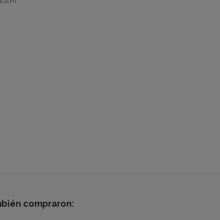
0x40cm
mbién compraron: