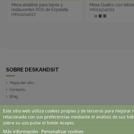
Mesa abatible para bares y
Mesa Quatro con tabler
restaurantes KOS de Ezpeleta
mho1104001
mho1104017
SOBRE DESKANDSIT
Mapa del sitio
Contacto
Blog
Este sitio web utiliza cookies propias y de terceros para mejorar 
relacionada con sus preferencias mediante el análisis de sus há
sobre su uso pulse el botón Acepto.
Más información
Personalizar cookies