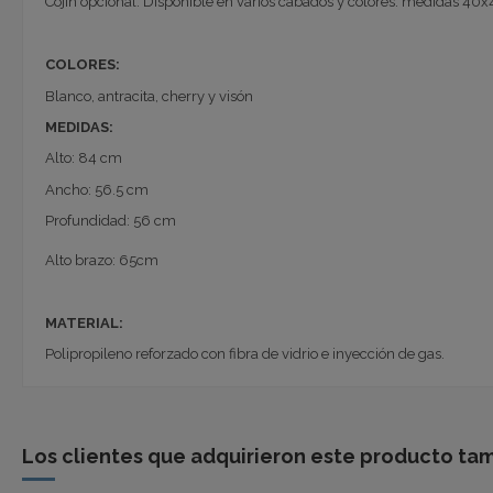
Cojín opcional. Disponible en varios cabados y colores: medidas 4
COLORES:
Blanco, antracita, cherry y visón
MEDIDAS:
Alto: 84 cm
Ancho: 56.5 cm
Profundidad: 56 cm
Alto brazo: 65cm
MATERIAL:
Polipropileno reforzado con fibra de vidrio e inyección de gas.
Los clientes que adquirieron este producto ta