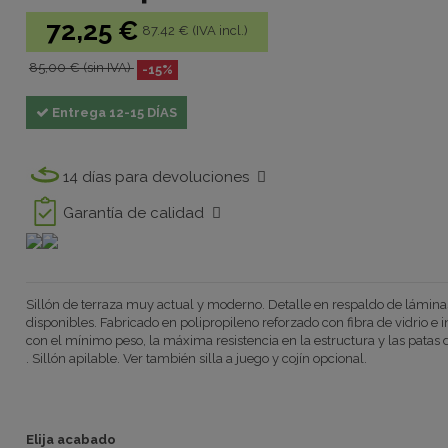
72,25 €
87.42 € (IVA incl.)
85,00 € (sin IVA)
-15%
Entrega 12-15 DÍAS
14 días para devoluciones
Garantía de calidad
Sillón de terraza muy actual y moderno. Detalle en respaldo de láminas
disponibles. Fabricado en polipropileno reforzado con fibra de vidrio e 
con el mínimo peso, la máxima resistencia en la estructura y las patas d
. Sillón apilable. Ver también silla a juego y cojín opcional.
Elija acabado