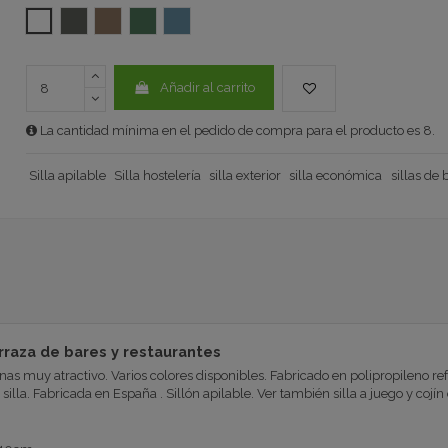
BLANCO
GRIS ANTRACITA
TAUPE 1104
VERDE 1104
AZUL OCÉANO 1104
Añadir al carrito
La cantidad mínima en el pedido de compra para el producto es 8.
Silla apilable
Silla hostelería
silla exterior
silla económica
sillas de 
rraza de bares y restaurantes
s muy atractivo. Varios colores disponibles. Fabricado en polipropileno refo
illa. Fabricada en España . Sillón apilable. Ver también silla a juego y cojín