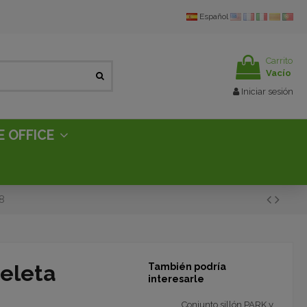
Español
Carrito
Vacío
Iniciar sesión
E OFFICE
8
peleta
También podría
interesarle
Conjunto sillón PARK y