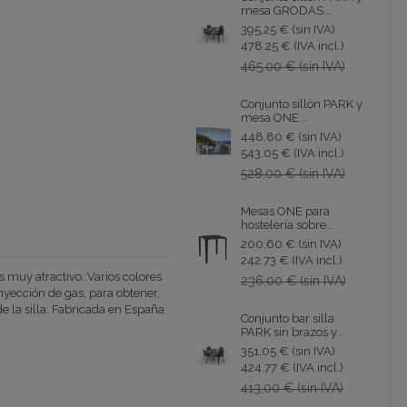
mesa GRODAS...
395,25 € (sin IVA)
478.25 € (IVA incl.)
465,00 € (sin IVA)
Conjunto sillón PARK y
mesa ONE...
448,80 € (sin IVA)
543.05 € (IVA incl.)
528,00 € (sin IVA)
Mesas ONE para
hostelería sobre...
200,60 € (sin IVA)
242.73 € (IVA incl.)
 muy atractivo. Varios colores
236,00 € (sin IVA)
inyección de gas, para obtener,
e la silla. Fabricada en España
Conjunto bar silla
PARK sin brazos y...
351,05 € (sin IVA)
424.77 € (IVA incl.)
413,00 € (sin IVA)