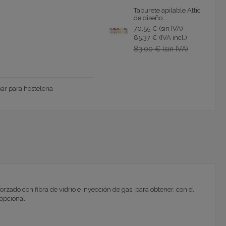
Taburete apilable Attic
de diseño...
70,55 € (sin IVA)
85.37 € (IVA incl.)
83,00 € (sin IVA)
bar para hosteleria
rzado con fibra de vidrio e inyección de gas, para obtener, con el
 opcional.