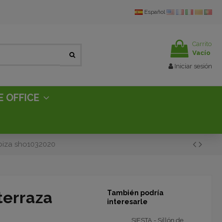
Español
Carrito
Vacío
Iniciar sesión
E OFFICE
Ibiza sho1032020
 terraza
También podría
interesarle
SIESTA - Sillón de