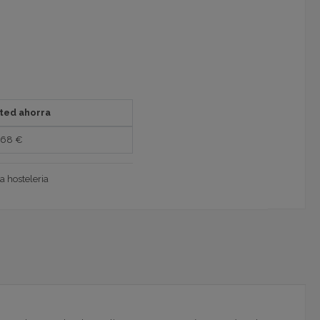
ted ahorra
,68 €
ra hosteleria