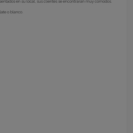
z sentados en su local, sus clientes se encontrarán muy cómodos.
late o blanco.