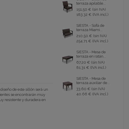
terraza apilable...
151,50 € (sin IVA)
183.32 € (IVA incl.)
SIESTA - Sofá de
terraza Miami...
210,50 € (sin IVA)
254.71 € (IVA incl.)
SIESTA - Mesa de
terraza en ratán...
67,20 € (sin IVA)
81.31 € (IVA incl.)
SIESTA - Mesa de
terraza auxiliar de...
33,60 € (sin IVA)
 diseño de este sillón será un
40.66 € (IVA incl.)
clientes se encontrarán muy
uy resistente y duradera en