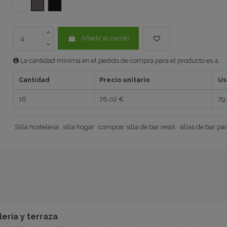
BLANCO
CHOCOLAT RATAN SINTETICO Siesta
ANTRACITA 1032
Añadir al carrito
La cantidad mínima en el pedido de compra para el producto es 4.
Cantidad
Precio unitario
Us
16
78,02 €
79
Silla hostelería
silla hogar
comprar silla de bar resol
sillas de bar pa
lería y terraza