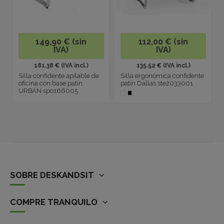
149,90 € (sin
112,00 € (sin
IVA)
IVA)
181.38 € (IVA incl.)
135.52 € (IVA incl.)
Silla confidente apilable de
Silla ergonómica confidente
oficina con base patín
patín Dallas ste2033001
URBAN spo166005
SOBRE DESKANDSIT
COMPRE TRANQUILO