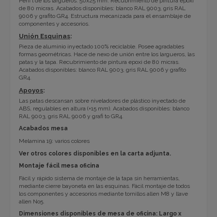
Perfi l de los largueros: 50x25 mm. Recubrimiento de pintura epoxi
de 80 micras. Acabados disponibles: blanco RAL 9003, gris RAL
9006 y grafito GR4. Estructura mecanizada para el ensamblaje de
componentes y accesorios.
Unión Esquinas
:
Pieza de aluminio inyectado 100% reciclable. Posee agradables
formas geométricas. Hace de nexo de unión entre los largueros, las
patas y la tapa. Recubrimiento de pintura epoxi de 80 micras.
Acabados disponibles: blanco RAL 9003, gris RAL 9006 y grafito
GR4.
Apoyos
:
Las patas descansan sobre niveladores de plástico inyectado de
ABS, regulables en altura (+15 mm). Acabados disponibles: blanco
RAL 9003, gris RAL 9006 y grafi to GR4.
Acabados mesa
Melamina 19: varios colores
Ver otros colores disponibles en la carta adjunta.
Montaje fácil mesa oficina
Fácil y rápido sistema de montaje de la tapa sin herramientas,
mediante cierre bayoneta en las esquinas. Fácil montaje de todos
los componentes y accesorios mediante tornillos allen M8 y llave
allen No5.
Dimensiones disponibles de mesa de oficina: Largo x