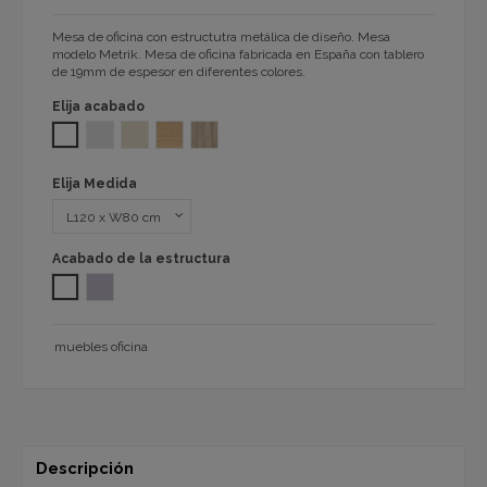
Mesa de oficina con estructutra metálica de diseño. Mesa
modelo Metrik. Mesa de oficina fabricada en España con tablero
de 19mm de espesor en diferentes colores.
Elija acabado
BLANCO
GRIS 1061 claro
DUNA BEIG OUTLET HASTA AGOTAR EXISTENCIAS
ROBLE 60 72
HAYA - BEECH - ETRE 52
Elija Medida
Acabado de la estructura
Blanco
Aluminio
muebles oficina
Descripción