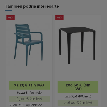
También podría interesarle
-15%
-15%
72,25 € (sin IVA)
200,60 € (sin
IVA)
87.42 € (IVA incl.)
242.73 € (IVA incl.)
85,00 € (sin IVA)
236,00 € (sin IVA)
Sillón PARK apilable de