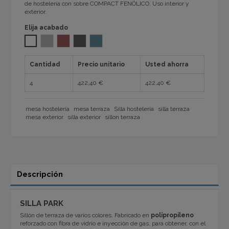
de hostelería con sobre COMPACT FENÓLICO. Uso interior y
exterior.
Elija acabado
BLANCO
GRIS VISON 1104
ROJO CHERRY 1104
GRIS ANTRACITA
AZUL OCÉANO 1104
Cantidad
Precio unitario
Usted ahorra
4
422,40 €
422,40 €
mesa hostelería
mesa terraza
Silla hostelería
silla terraza
mesa exterior
silla exterior
sillon terraza
Descripción
SILLA PARK
Sillón de terraza de varios colores. Fabricado en
polipropileno
reforzado con fibra de vidrio e inyección de gas, para obtener, con el