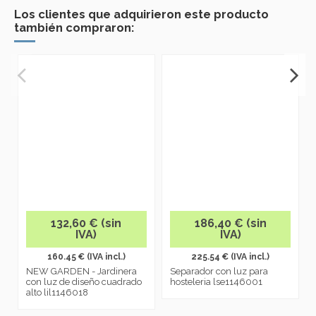
Los clientes que adquirieron este producto
también compraron:
132,60 € (sin
186,40 € (sin
IVA)
IVA)
160.45 € (IVA incl.)
225.54 € (IVA incl.)
NEW GARDEN - Jardinera
Separador con luz para
con luz de diseño cuadrado
hosteleria lse1146001
alto lil1146018