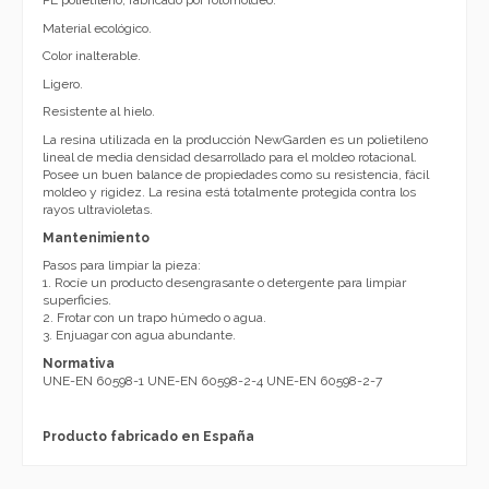
PE polietileno, fabricado por rotomoldeo.
Material ecológico.
Color inalterable.
Ligero.
Resistente al hielo.
La resina utilizada en la producción NewGarden es un polietileno
lineal de media densidad desarrollado para el moldeo rotacional.
Posee un buen balance de propiedades como su resistencia, fácil
moldeo y rigidez. La resina está totalmente protegida contra los
rayos ultravioletas.
Mantenimiento
Pasos para limpiar la pieza:
1. Rocíe un producto desengrasante o detergente para limpiar
superficies.
2. Frotar con un trapo húmedo o agua.
3. Enjuagar con agua abundante.
Normativa
UNE-EN 60598-1 UNE-EN 60598-2-4 UNE-EN 60598-2-7
Producto fabricado en España