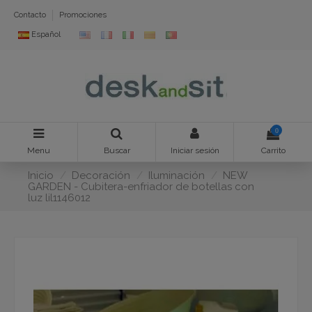
Contacto
Promociones
Español
0
Menu
Buscar
Iniciar sesión
Carrito
Inicio
Decoración
Iluminación
NEW
GARDEN - Cubitera-enfriador de botellas con
luz lil1146012