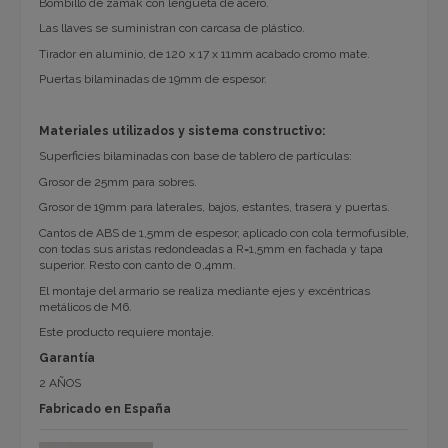
Bombillo de zamak con lengüeta de acero.
Las llaves se suministran con carcasa de plástico.
Tirador en aluminio, de 120 x 17 x 11mm acabado cromo mate.
Puertas bilaminadas de 19mm de espesor.
Materiales utilizados y sistema constructivo:
Superficies bilaminadas con base de tablero de partículas:
Grosor de 25mm para sobres.
Grosor de 19mm para laterales, bajos, estantes, trasera y puertas.
Cantos de ABS de 1,5mm de espesor, aplicado con cola termofusible,
con todas sus aristas redondeadas a R=1,5mm en fachada y tapa
superior. Resto con canto de 0,4mm.
El montaje del armario se realiza mediante ejes y excéntricas
metálicos de M6.
Este producto requiere montaje.
Garantía
2 AÑOS
Fabricado en España