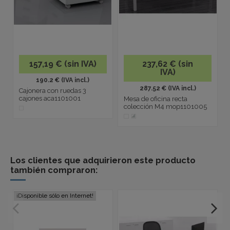
157,19 € (sin IVA)
237,62 € (sin
IVA)
190.2 € (IVA incl.)
287.52 € (IVA incl.)
Cajonera con ruedas 3
cajones aca1101001
Mesa de oficina recta
colección M4 mop1101005
Los clientes que adquirieron este producto
también compraron:
¡Disponible sólo en Internet!