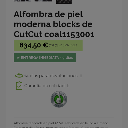
Alfombra de piel
moderna blocks de
CutCut coal1153001
634,50 €
767.75 € (IVA incl.)
ENTREGA INMEDIATA - 9 días
14 días para devoluciones
Garantía de calidad
Alfombra fabricada en piel 100%. Fabricada en la India a mano.
Calidad y diseño se unen en esta alfombra. Cuadros en tonos