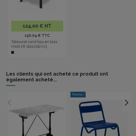
124,00 € HT
150.04 € TTC
Tabouret rond bas en bois
mod 26 sta1092013
Les clients qui ont acheté ce produit ont
également acheté...
Promo !
-