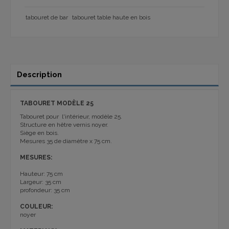
tabouret de bar
tabouret table haute en bois
Description
TABOURET MODÈLE 25
Tabouret pour l'intérieur, modèle 25.
Structure en hêtre vernis noyer.
Siège en bois.
Mesures 35 de diamètre x 75 cm.
MESURES:
Hauteur: 75 cm
Largeur: 35 cm
profondeur: 35 cm
COULEUR:
noyer