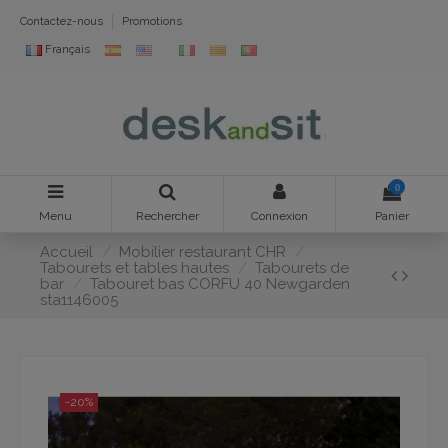
Contactez-nous
Promotions
Français
0
Menu
Rechercher
Connexion
Panier
Accueil
Mobilier restaurant CHR
Tabourets et tables hautes
Tabourets de
bar
Tabouret bas CORFU 40 Newgarden
sta1146005
-20%