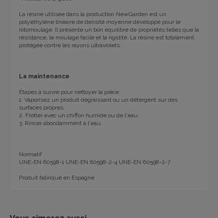
La résine utilisée dans la production NewGarden est un
polyéthylène linéaire de densité moyenne développé pour le
rotomoulage. Il présente un bon équilibre de propriétés telles que la
résistance, le moulage facile et la rigidité. La résine est totalement
protégée contre les rayons ultraviolets.
La maintenance
Étapes à suivre pour nettoyer la pièce:
1. Vaporisez un produit dégraissant ou un détergent sur des
surfaces propres.
2. Frotter avec un chiffon humide ou de l'eau.
3. Rincer abondamment à l'eau.
Normatif
UNE-EN 60598-1 UNE-EN 60598-2-4 UNE-EN 60598-2-7
Produit fabriqué en Espagne
Vous aimerez aussi