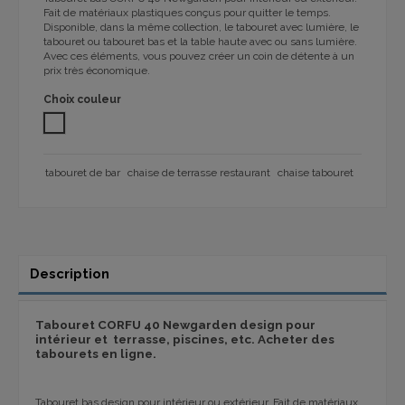
Fait de matériaux plastiques conçus pour quitter le temps.
Disponible, dans la même collection, le tabouret avec lumière, le
tabouret ou tabouret bas et la table haute avec ou sans lumière.
Avec ces éléments, vous pouvez créer un coin de détente à un
prix très économique.
Choix couleur
BLANC
tabouret de bar
chaise de terrasse restaurant
chaise tabouret
Description
Tabouret CORFU 40 Newgarden design pour
intérieur et terrasse, piscines, etc. Acheter des
tabourets en ligne.
Tabouret bas design pour intérieur ou extérieur. Fait de matériaux