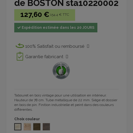
de BOSTON sta10220002
127,60 €
154.4 € TTC
Expédition estimée dans les 20 JOURS
100% Satisfait ou remboursé
Garantie fabricant
Tabouret en bois vintage pour une utilisation en intérieur.
Hauteur de 78 cm. Tube métallique de 22 mm. Siège et dossier
en bois de pin. Finition industrielle et peint dans des couleurs
différentes.
Choix couleur
PINO BLANCO 2 1022
PINO NATURAL 1022
PINO NOGAL 4 1022
PINO ENVEJECIDO ANTICUARIO 1022