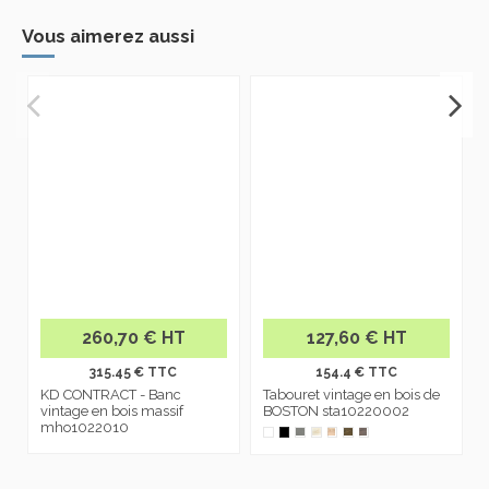
Vous aimerez aussi
260,70 € HT
127,60 € HT
315.45 € TTC
154.4 € TTC
KD CONTRACT - Banc
Tabouret vintage en bois de
vintage en bois massif
BOSTON sta10220002
mho1022010