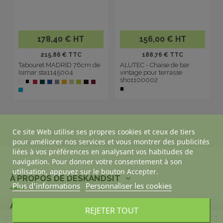
178,40 € HT
156,00 € HT
215.86 € TTC
188.76 € TTC
Tabouret MADRID 76cm de
ALUTEC - Chaise de bar
Isimar sta1145004
vintage pour terrasse
sho1100002
Ce site Web utilise ses propres cookies et ceux de tiers
pour améliorer nos services et vous montrer des publicités
liées à vos préférences en analysant vos habitudes de
navigation. Pour donner votre consentement à son
utilisation, appuyez sur le bouton Accepter.
À PROPOS DE DESKANDSIT
Plus d'informations
Personnaliser les cookies
ACHETER CALME
REJETER TOUT